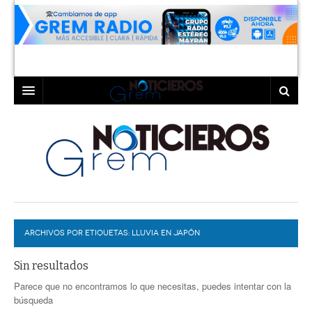
INICIO
LAGUNA
COAHUILA
TORREÓN
DURANGO
GÓMEZ PALACIO
ARCHIVOS POR ETIQUETAS:
DEPORTES
LERDO
LLUVIA EN JAPÓN
PROGRAMAS
Sin resultados
Parece que no encontramos lo que necesitas, puedes intentar con la
COLABORADORES
EXA
búsqueda