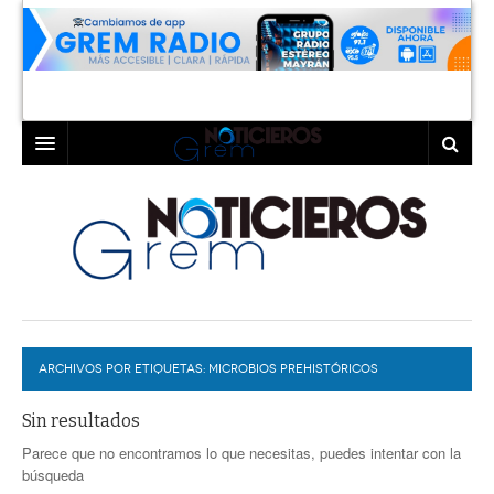
INICIO
LAGUNA
COAHUILA
TORREÓN
DURANGO
GÓMEZ PALACIO
ARCHIVOS POR ETIQUETAS:
DEPORTES
LERDO
MICROBIOS PREHISTÓRICOS
PROGRAMAS
Sin resultados
Parece que no encontramos lo que necesitas, puedes intentar con la
COLABORADORES
EXA
búsqueda