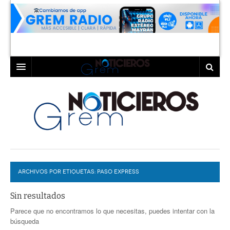
INICIO
LAGUNA
COAHUILA
TORREÓN
DURANGO
GÓMEZ PALACIO
ARCHIVOS POR ETIQUETAS:
DEPORTES
LERDO
PASO EXPRESS
PROGRAMAS
Sin resultados
Parece que no encontramos lo que necesitas, puedes intentar con la
COLABORADORES
EXA
búsqueda