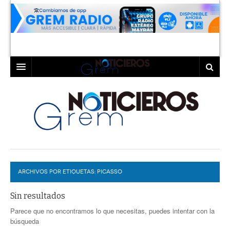
INICIO
LAGUNA
COAHUILA
TORREÓN
DURANGO
GÓMEZ PALACIO
ARCHIVOS POR ETIQUETAS:
DEPORTES
LERDO
PICASSO
PROGRAMAS
Sin resultados
Parece que no encontramos lo que necesitas, puedes intentar con la
COLABORADORES
EXA
búsqueda