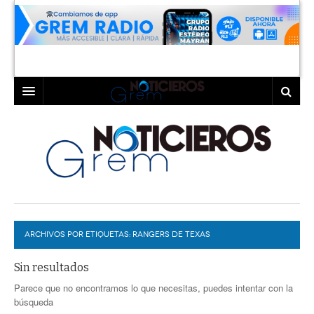
INICIO
LAGUNA
COAHUILA
TORREÓN
DURANGO
GÓMEZ PALACIO
ARCHIVOS POR ETIQUETAS:
DEPORTES
LERDO
RANGERS DE TEXAS
PROGRAMAS
Sin resultados
Parece que no encontramos lo que necesitas, puedes intentar con la
COLABORADORES
EXA
búsqueda