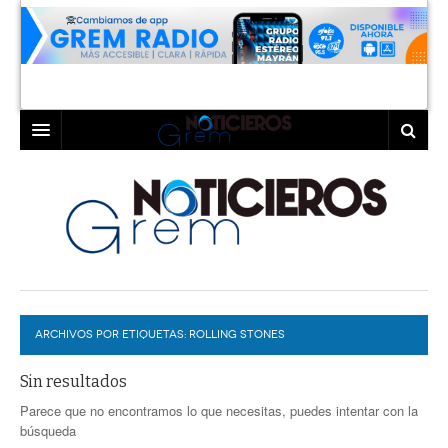
INICIO
LAGUNA
COAHUILA
TORREÓN
DURANGO
GÓMEZ PALACIO
ARCHIVOS POR ETIQUETAS:
DEPORTES
LERDO
ROLLING STONES
PROGRAMAS
Sin resultados
Parece que no encontramos lo que necesitas, puedes intentar con la
COLABORADORES
EXA
búsqueda