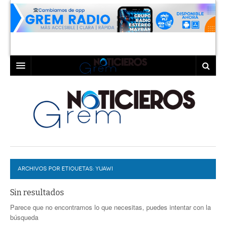
INICIO
LAGUNA
COAHUILA
TORREÓN
DURANGO
GÓMEZ PALACIO
ARCHIVOS POR ETIQUETAS:
DEPORTES
LERDO
YUAWI
PROGRAMAS
Sin resultados
Parece que no encontramos lo que necesitas, puedes intentar con la
COLABORADORES
EXA
búsqueda