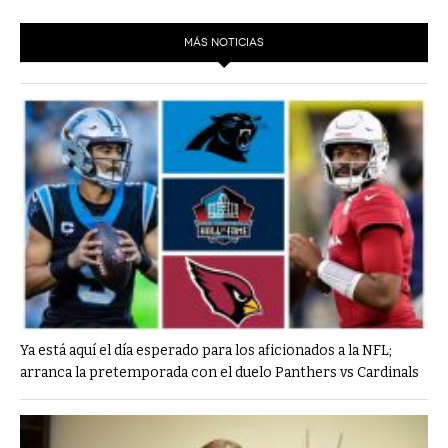
ACTUALIDADES GREM
PC29
EL EXACTO
GLOBO
MÁS NOTICIAS
EXA INFORMA
CONTEXTOS
DIÁLOGOS CON LA HISTORIA
TRAYECTO LAGUNA
TWEETS AND BEATS
A MEDIA MAÑANA
LA MEJOR 97.1 ESTÉREO GALLITO
A TODA LEY
ACTUALIDADES GREM
ENTRE LAGUNEROS
PULSO
LA MEJOR INFORMACIÓN
Ya está aquí el día esperado para los aficionados a la NFL;
arranca la pretemporada con el duelo Panthers vs Cardinals