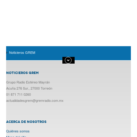
Noticieros GREM
NOTICIEROS GREM
Grupo Radio Estéreo Mayrán
Acuña 276 Sur., 27000 Torreón
01 871 711 0260
actualidadesgrem@gremradio.com.mx
ACERCA DE NOSOTROS
Quiénes somos
Mapa del sitio