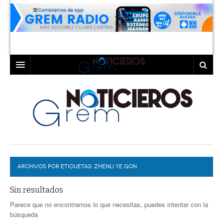
INICIO
LAGUNA
COAHUILA
TORREÓN
DURANGO
GÓMEZ PALACIO
ARCHIVOS POR ETIQUETAS:
DEPORTES
LERDO
ZHENLI YE GON
PROGRAMAS
Sin resultados
Parece que no encontramos lo que necesitas, puedes intentar con la
COLABORADORES
EXA
búsqueda