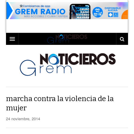
INICIO
LAGUNA
COAHUILA
TORREÓN
DURANGO
GÓMEZ PALACIO
marcha contra la violencia de la
DEPORTES
LERDO
mujer
PROGRAMAS
24 noviembre, 2014
COLABORADORES
EXA