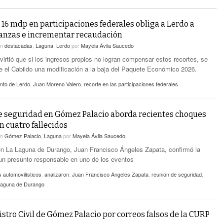
 16 mdp en participaciones federales obliga a Lerdo a
nanzas e incrementar recaudación
en
destacadas
,
Laguna
,
Lerdo
por
Mayela Ávila Saucedo
virtió que si los ingresos propios no logran compensar estos recortes, se
e el Cabildo una modificación a la baja del Paquete Económico 2026.
nto de Lerdo
,
Juan Moreno Valero
,
recorte en las participaciones federales
 seguridad en Gómez Palacio aborda recientes choques
n cuatro fallecidos
en
Gómez Palacio
,
Laguna
por
Mayela Ávila Saucedo
 en La Laguna de Durango, Juan Francisco Ángeles Zapata, confirmó la
un presunto responsable en uno de los eventos
 automovilísticos
,
analizaron
,
Juan Francisco Ángeles Zapata
,
reunión de seguridad
,
 Laguna de Durango
istro Civil de Gómez Palacio por correos falsos de la CURP