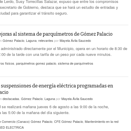
de Lerdo, Susy Torrecillas Salazar, expuso que entre los compromisos
l secretario de Gobierno, destaca que se hará un estudio de entradas y
ciudad para garantizar el tránsito seguro.
joras al sistema de parquímetros de Gómez Palacio
en
Gómez Palacio
,
Laguna
,
relevantes
por
Mayela Ávila Saucedo
, administrado directamente por el Municipio, opera en un horario de 8:30 de
:00 de la tarde con una tarifa de un peso por cada nueve minutos.
os físicos
,
parquimetros gomez palacio
,
sistema de parquímetros
suspensiones de energía eléctrica programadas en
acio
en
destacadas
,
Gómez Palacio
,
Laguna
por
Mayela Ávila Saucedo
d se realizará mañana jueves 6 de agosto a las 9:00 de la noche,
 las 5:00 de la mañana del día siguiente.
 Comercio (Canaco) Gómez Palacio
,
CFE Gómez Palacio
,
Mantenimiento en la red
 RED ELECTRICA