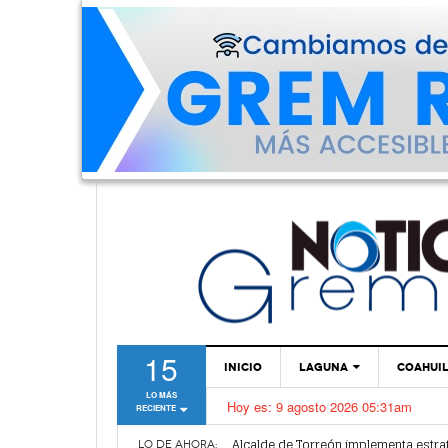
15
INICIO
LAGUNA
COAHUI
LO MÁS
Hoy es:
9 agosto 2026 05:31am
RECIENTE
TORREÓN
Dirección de Salud Municipal de Torr
Alcalde de Torreón implementa estra
GÓMEZ PALACIO
LO DE AHORA: