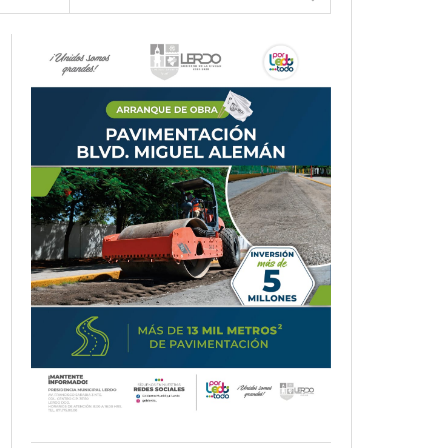
- 6 junio,
Los Dichos Y La Velocidad Por PC29
2022
‘Los Partidos Políticos No Merecen
- 18 mayo, 2022
Financiamiento’ Por PC29
‘La Laguna: Bomba De Tiempo Por Falta De
- 17 mayo, 2021
Planeación’ Por PC29
‘Las Corrupciones, Sus Formas Y Efectos’ Por
- 7 mayo, 2021
PC29