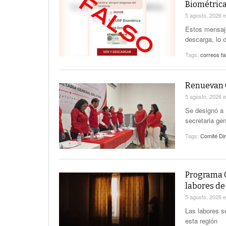
Biométric
5 agosto, 2026
Estos mensaje
descarga, lo c
Tags:
correos fa
Renuevan C
5 agosto, 2026
Se designó a 
secretaria gen
Tags:
Comité Dir
Programa C
labores d
5 agosto, 2026
Las labores se
esta región