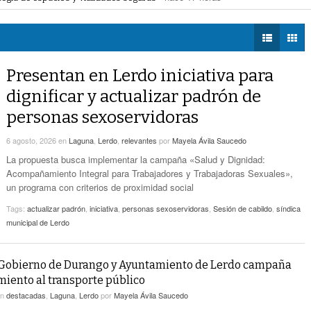
- hace 17 horas -
Estatales
 la movilidad de taxis
- hace 17 horas -
DIÁLOGOS CON LA
mercial de Torreón
- hace 17 horas -
HISTORIA
Alcalde De Torreón Implementa Estrategia De
ncias de construcción
- hace 17 horas -
- hace 17 horas -
Espacios Y Vialidades Seguras
TWEETS AND
BEATS
Presentan en Lerdo iniciativa para
Proponen Más Tecnología Para Vigilar La
LA MEJOR 97.1
- hace 17 horas -
Movilidad De Taxis
dignificar y actualizar padrón de
ESTÉREO GALLITO
personas sexoservidoras
Detienen A 18 Personas En Centro Comercial
- hace 17 horas -
De Torreón
6 agosto, 2026
en
Laguna
,
Lerdo
,
relevantes
por
Mayela Ávila Saucedo
Realizan En Torreón Trámites De Licencias De
La propuesta busca implementar la campaña «Salud y Dignidad:
- hace 17 horas -
Construcción
Acompañamiento Integral para Trabajadores y Trabajadoras Sexuales»,
un programa con criterios de proximidad social
Tags:
actualizar padrón
,
iniciativa
,
personas sexoservidoras
,
Sesión de cabildo
,
síndica
municipal de Lerdo
Gobierno de Durango y Ayuntamiento de Lerdo campaña
iento al transporte público
en
destacadas
,
Laguna
,
Lerdo
por
Mayela Ávila Saucedo