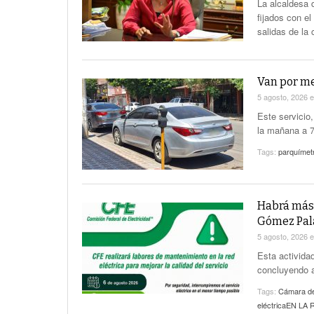
La alcaldesa 
fijados con e
salidas de la 
Van por me
5 agosto, 2026
Este servicio
la mañana a 7
Tags:
parquímetr
Habrá más 
Gómez Pal
5 agosto, 2026
Esta activida
concluyendo a
Tags:
Cámara de
eléctricaEN LA