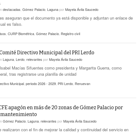
a
en
destacadas
,
Gómez Palacio
,
Laguna
por
Mayela Ávila Saucedo
s aseguran que el documento ya está disponible y adjuntan un enlace de
ual es falso.
lsos
,
CURP Biométrica
,
Gómez Palacio
,
Registro civil
omité Directivo Municipal del PRI Lerdo
en
Laguna
,
Lerdo
,
relevantes
por
Mayela Ávila Saucedo
Isabel Macías Sifuentes como presidenta y Margarita Guerra, como
eral, tras registrarse una planilla de unidad
ectivo Municipal
,
periodo 2026 - 2029
,
PRI Lerdo
,
Renuevan
FE apagón en más de 20 zonas de Gómez Palacio por
e mantenimiento
en
Gómez Palacio
,
Laguna
,
relevantes
por
Mayela Ávila Saucedo
 realizaron con el fin de mejorar la calidad y continuidad del servicio en