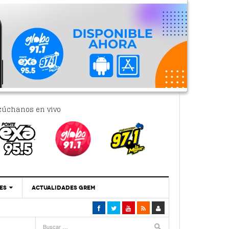
cúchanos en vivo
ES
ACTUALIDADES GREM
‘Se Vale Soñar Con Una Contraloría Ciudadana’
- 6 febrero, 2023
Por PC29