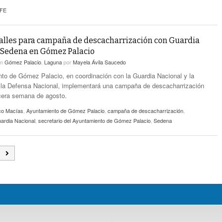
FE
alles para campaña de descacharrización con Guardia
 Sedena en Gómez Palacio
en
Gómez Palacio
,
Laguna
por
Mayela Ávila Saucedo
to de Gómez Palacio, en coordinación con la Guardia Nacional y la
 la Defensa Nacional, implementará una campaña de descacharrización
rcera semana de agosto.
co Macías
,
Ayuntamiento de Gómez Palacio
,
campaña de descacharrización
,
ardia Nacional
,
secretario del Ayuntamiento de Gómez Palacio
,
Sedena