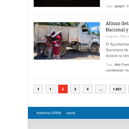
Tags:
apagón
,
C
Afinan det
Nacional y
4 agosto, 2026
El Ayuntamien
Secretaría de
durante la te
Tags:
Aldo Fran
coordinación
,
Gu
1
2
3
4
…
1.921
Noticieros GREM
mavila