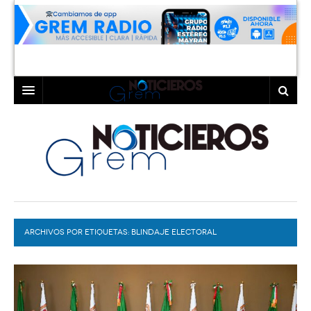
INICIO
LAGUNA
COAHUILA
TORREÓN
DURANGO
GÓMEZ PALACIO
ARCHIVOS POR ETIQUETAS:
DEPORTES
LERDO
BLINDAJE ELECTORAL
PROGRAMAS
COLABORADORES
EXA