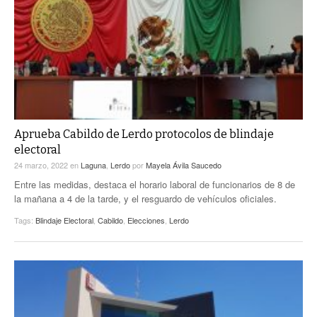
Aprueba Cabildo de Lerdo protocolos de blindaje
electoral
24 marzo, 2022
en
Laguna
,
Lerdo
por
Mayela Ávila Saucedo
Entre las medidas, destaca el horario laboral de funcionarios de 8 de
la mañana a 4 de la tarde, y el resguardo de vehículos oficiales.
Tags:
Blindaje Electoral
,
Cabildo
,
Elecciones
,
Lerdo