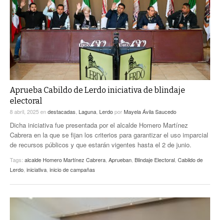
ACTUALIDADES GREM
PC29
EL EXACTO
GLOBO
EXA INFORMA
CONTEXTOS
DIÁLOGOS CON LA HISTORIA
TRAYECTO LAGUNA
TWEETS AND BEATS
A MEDIA MAÑANA
LA MEJOR 97.1 ESTÉREO GALLITO
A TODA LEY
Aprueba Cabildo de Lerdo iniciativa de blindaje
ACTUALIDADES GREM
electoral
ENTRE LAGUNEROS
PULSO
8 abril, 2025
en
destacadas
,
Laguna
,
Lerdo
por
Mayela Ávila Saucedo
Dicha iniciativa fue presentada por el alcalde Homero Martínez
LA MEJOR INFORMACIÓN
Cabrera en la que se fijan los criterios para garantizar el uso imparcial
de recursos públicos y que estarán vigentes hasta el 2 de junio.
Tags:
alcalde Homero Martínez Cabrera
,
Aprueban
,
Blindaje Electoral
,
Cabildo de
Lerdo
,
iniciativa
,
inicio de campañas