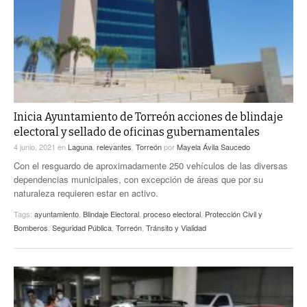
Inicia Ayuntamiento de Torreón acciones de blindaje
electoral y sellado de oficinas gubernamentales
4 junio, 2021
en
Laguna
,
relevantes
,
Torreón
por
Mayela Ávila Saucedo
Con el resguardo de aproximadamente 250 vehículos de las diversas
dependencias municipales, con excepción de áreas que por su
naturaleza requieren estar en activo.
Tags:
ayuntamiento
,
Blindaje Electoral
,
proceso electoral
,
Protección Civil y
Bomberos
,
Seguridad Pública
,
Torreón
,
Tránsito y Vialidad