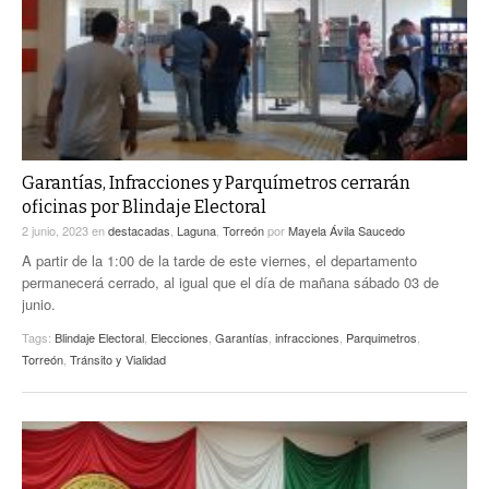
Garantías, Infracciones y Parquímetros cerrarán
oficinas por Blindaje Electoral
2 junio, 2023
en
destacadas
,
Laguna
,
Torreón
por
Mayela Ávila Saucedo
A partir de la 1:00 de la tarde de este viernes, el departamento
permanecerá cerrado, al igual que el día de mañana sábado 03 de
junio.
Tags:
Blindaje Electoral
,
Elecciones
,
Garantías
,
infracciones
,
Parquimetros
,
Torreón
,
Tránsito y Vialidad