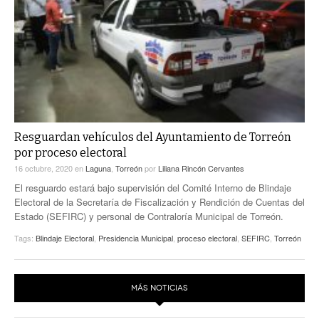
Resguardan vehículos del Ayuntamiento de Torreón
por proceso electoral
16 octubre, 2020
en
Laguna
,
Torreón
por
Liliana Rincón Cervantes
El resguardo estará bajo supervisión del Comité Interno de Blindaje
Electoral de la Secretaría de Fiscalización y Rendición de Cuentas del
Estado (SEFIRC) y personal de Contraloría Municipal de Torreón.
Tags:
Blindaje Electoral
,
Presidencia Municipal
,
proceso electoral
,
SEFIRC
,
Torreón
MÁS NOTICIAS