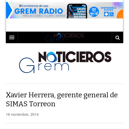
INICIO
LAGUNA
COAHUILA
TORREÓN
DURANGO
GÓMEZ PALACIO
Xavier Herrera, gerente general de
DEPORTES
LERDO
SIMAS Torreon
PROGRAMAS
19 noviembre, 2014
COLABORADORES
EXA