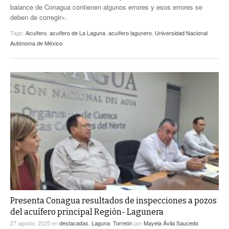
balance de Conagua contienen algunos errores y esos errores se
deben de corregir».
Tags:
Acuífero
,
acuífero de La Laguna
,
acuífero lagunero
,
Universidad Nacional
Autónoma de México
Presenta Conagua resultados de inspecciones a pozos
del acuífero principal Región- Lagunera
27 agosto, 2025
en
destacadas
,
Laguna
,
Torreón
por
Mayela Ávila Saucedo