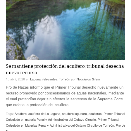
Se mantiene protección del acuífero; tribunal desecha
nuevo recurso
15 abril, 2026
en
Laguna
,
relevantes
,
Torreón
por
Noticieros Grem
Pro de Nazas informó que el Primer Tribunal desechó nuevamente un
recurso promovido por concesionarios de aguas nacionales, mediante
el cual pretendían dejar sin efectos la sentencia de la Suprema Corte
que ordena la protección del acuífero.
Tags:
Acuífero
,
acuífero de La Laguna
,
acuífero lagunero
,
acuiferos
,
Primer Tribunal
Colegiado en materia Penal y Administrativa del Octavo Circuito
,
Primer Tribunal
Colegiado en Materias Penal y Administrativa del Octavo Circuito de Torreón
,
Pro de
Nazas