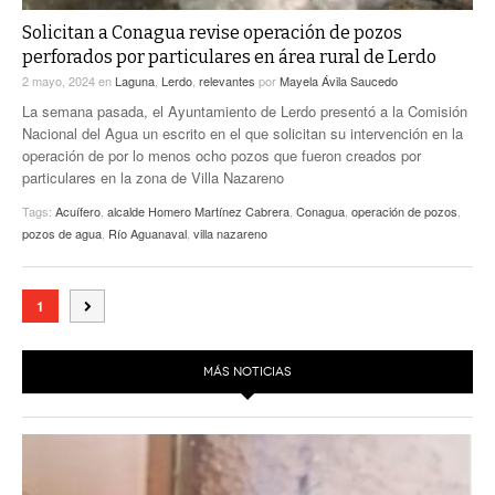
Solicitan a Conagua revise operación de pozos
perforados por particulares en área rural de Lerdo
2 mayo, 2024
en
Laguna
,
Lerdo
,
relevantes
por
Mayela Ávila Saucedo
La semana pasada, el Ayuntamiento de Lerdo presentó a la Comisión
Nacional del Agua un escrito en el que solicitan su intervención en la
operación de por lo menos ocho pozos que fueron creados por
particulares en la zona de Villa Nazareno
Tags:
Acuífero
,
alcalde Homero Martínez Cabrera
,
Conagua
,
operación de pozos
,
pozos de agua
,
Río Aguanaval
,
villa nazareno
1
MÁS NOTICIAS