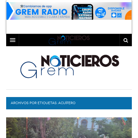
INICIO
LAGUNA
COAHUILA
TORREÓN
DURANGO
GÓMEZ PALACIO
ARCHIVOS POR ETIQUETAS:
DEPORTES
LERDO
ACUÍFERO
PROGRAMAS
COLABORADORES
EXA