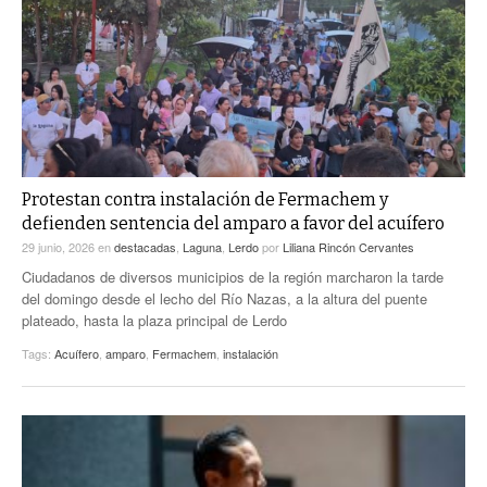
ACTUALIDADES GREM
PC29
EL EXACTO
GLOBO
EXA INFORMA
CONTEXTOS
DIÁLOGOS CON LA HISTORIA
TRAYECTO LAGUNA
TWEETS AND BEATS
A MEDIA MAÑANA
LA MEJOR 97.1 ESTÉREO GALLITO
A TODA LEY
Protestan contra instalación de Fermachem y
ACTUALIDADES GREM
defienden sentencia del amparo a favor del acuífero
ENTRE LAGUNEROS
PULSO
29 junio, 2026
en
destacadas
,
Laguna
,
Lerdo
por
Liliana Rincón Cervantes
Ciudadanos de diversos municipios de la región marcharon la tarde
LA MEJOR INFORMACIÓN
del domingo desde el lecho del Río Nazas, a la altura del puente
plateado, hasta la plaza principal de Lerdo
Tags:
Acuífero
,
amparo
,
Fermachem
,
instalación