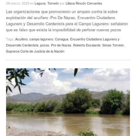
28 marzo, 2025
en
Laguna
,
Torreón
por
Liliana Rincón Cervantes
Las organizaciones que promovieron un amparo contra la sobre
explotación del acuífero -Pro De Nazas, Encuentro Ciudadano
Lagunero y Desarrollo Cardenista para el Campo Lagunero- señalaron
que es falso que exista la imposibilidad de perforar nuevos pozos
Tags:
Acuífero
,
campo lagunero
,
Conagua
,
Encuentro Ciudadano Lagunero y
Desarrollo Cardenista
,
pozos
,
Pro de Nazas
,
Roberto Escalante
,
Simas Torreón
,
Suprema Corte de Justicia de la Nación