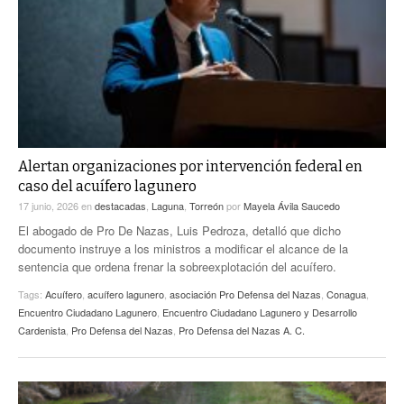
Alertan organizaciones por intervención federal en
caso del acuífero lagunero
17 junio, 2026
en
destacadas
,
Laguna
,
Torreón
por
Mayela Ávila Saucedo
El abogado de Pro De Nazas, Luis Pedroza, detalló que dicho
documento instruye a los ministros a modificar el alcance de la
sentencia que ordena frenar la sobreexplotación del acuífero.
Tags:
Acuífero
,
acuífero lagunero
,
asociación Pro Defensa del Nazas
,
Conagua
,
Encuentro Ciudadano Lagunero
,
Encuentro Ciudadano Lagunero y Desarrollo
Cardenista
,
Pro Defensa del Nazas
,
Pro Defensa del Nazas A. C.