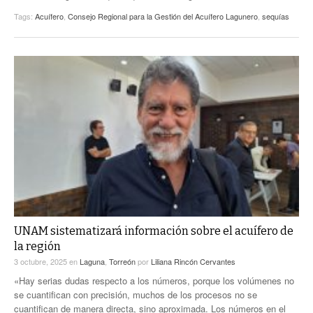
Tags:
Acuífero
,
Consejo Regional para la Gestión del Acuífero Lagunero
,
sequías
UNAM sistematizará información sobre el acuífero de
la región
3 octubre, 2025
en
Laguna
,
Torreón
por
Liliana Rincón Cervantes
«Hay serias dudas respecto a los números, porque los volúmenes no
se cuantifican con precisión, muchos de los procesos no se
cuantifican de manera directa, sino aproximada. Los números en el