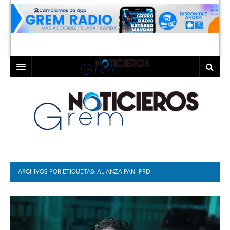
INICIO
LAGUNA
COAHUILA
TORREÓN
DURANGO
GÓMEZ PALACIO
ARCHIVOS POR ETIQUETAS:
DEPORTES
LERDO
ALIANZA PAN-PRD
PROGRAMAS
COLABORADORES
EXA