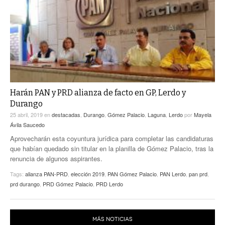
Harán PAN y PRD alianza de facto en GP, Lerdo y
Durango
25 abril, 2019
en
destacadas
,
Durango
,
Gómez Palacio
,
Laguna
,
Lerdo
por
Mayela
Ávila Saucedo
Aprovecharán esta coyuntura jurídica para completar las candidaturas
que habían quedado sin titular en la planilla de Gómez Palacio, tras la
renuncia de algunos aspirantes.
Tags:
alianza PAN-PRD
,
elección 2019
,
PAN Gómez Palacio
,
PAN Lerdo
,
pan prd
,
prd durango
,
PRD Gómez Palacio
,
PRD Lerdo
MÁS NOTICIAS