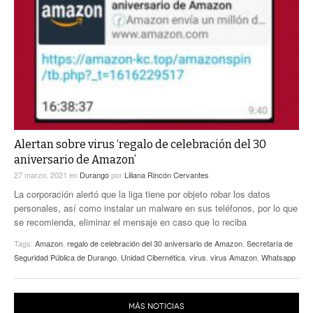
Alertan sobre virus ‘regalo de celebración del 30
aniversario de Amazon’
27 marzo, 2021
en
Durango
por
Liliana Rincón Cervantes
La corporación alertó que la liga tiene por objeto robar los datos
personales, así como instalar un malware en sus teléfonos, por lo que
se recomienda, eliminar el mensaje en caso que lo reciba
Tags:
Amazon
,
regalo de celebración del 30 aniversario de Amazon
,
Secretaría de
Seguridad Pública de Durango
,
Unidad Cibernética
,
virus
,
virus Amazon
,
Whatsapp
MÁS NOTICIAS