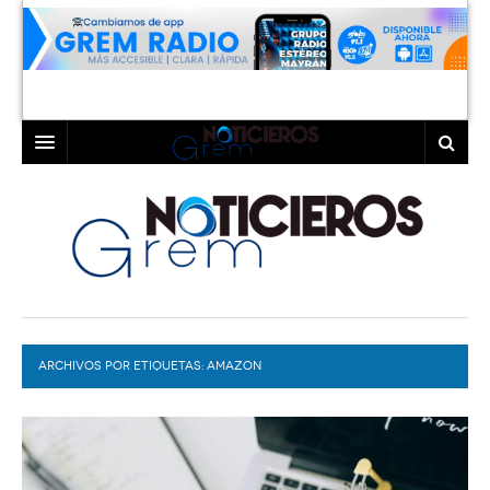
INICIO
LAGUNA
COAHUILA
TORREÓN
DURANGO
GÓMEZ PALACIO
ARCHIVOS POR ETIQUETAS:
DEPORTES
LERDO
AMAZON
PROGRAMAS
COLABORADORES
EXA