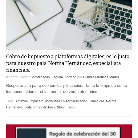
ACTUALIDADES GREM
PC29
EL EXACTO
GLOBO
EXA INFORMA
CONTEXTOS
DIÁLOGOS CON LA HISTORIA
TRAYECTO LAGUNA
TWEETS AND BEATS
A MEDIA MAÑANA
LA MEJOR 97.1 ESTÉREO GALLITO
A TODA LEY
Cobro de impuesto a plataformas digitales, es lo justo
ACTUALIDADES GREM
para nuestro país: Norma Hernández, especialista
ENTRE LAGUNEROS
financiera
PULSO
8 enero, 2025
en
destacadas
,
Laguna
,
Torreón
por
Claudia Martínez Martell
LA MEJOR INFORMACIÓN
Respecto a la parte económica y financiera, tanto la empresa como
los consumidores, obviamente, se verán afectados.
Tags:
Amazon
,
Impuesto
,
licenciada en Administración Financiera
,
Norma
Hernández
,
plataformas digitales
,
Shein
,
Temu