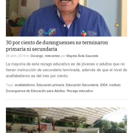
30 por ciento de duranguenses no terminaron
primaria ni secundaria
26 abril, 2019
en
Durango
,
relevantes
por
Mayela Ávila Saucedo
La mayoría de este rezago educativo es de jóvenes o adultos que no
tienen instrucción de secundaria terminada, además de que el nivel de
analfabetismo es del tres por ciento.
Tags:
analfabetismo
,
Educación primaria
,
Educación Secundaria
,
IDEA
,
Instituto
Duranguense de Educación para Adultos
,
Rezago educativo