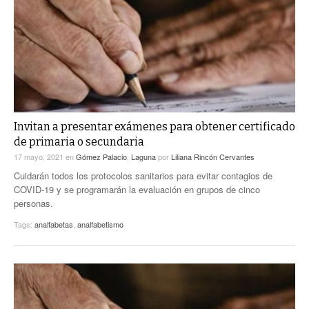
ACTUALIDADES GREM
PC29
EL EXACTO
GLOBO
EXA INFORMA
CONTEXTOS
DIÁLOGOS CON LA HISTORIA
TRAYECTO LAGUNA
TWEETS AND BEATS
A MEDIA MAÑANA
LA MEJOR 97.1 ESTÉREO GALLITO
A TODA LEY
Invitan a presentar exámenes para obtener certificado
ACTUALIDADES GREM
de primaria o secundaria
ENTRE LAGUNEROS
PULSO
17 mayo, 2021
en
Gómez Palacio
,
Laguna
por
Liliana Rincón Cervantes
Cuidarán todos los protocolos sanitarios para evitar contagios de
LA MEJOR INFORMACIÓN
COVID-19 y se programarán la evaluación en grupos de cinco
personas.
Tags:
analfabetas
,
analfabetismo