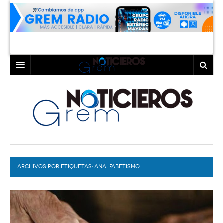
INICIO
LAGUNA
COAHUILA
TORREÓN
DURANGO
GÓMEZ PALACIO
ARCHIVOS POR ETIQUETAS:
DEPORTES
LERDO
ANALFABETISMO
PROGRAMAS
COLABORADORES
EXA