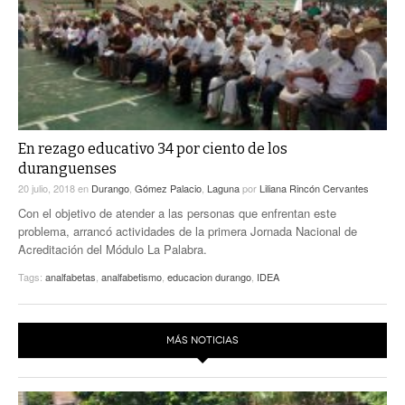
En rezago educativo 34 por ciento de los
duranguenses
20 julio, 2018
en
Durango
,
Gómez Palacio
,
Laguna
por
Liliana Rincón Cervantes
Con el objetivo de atender a las personas que enfrentan este
problema, arrancó actividades de la primera Jornada Nacional de
Acreditación del Módulo La Palabra.
Tags:
analfabetas
,
analfabetismo
,
educacion durango
,
IDEA
MÁS NOTICIAS