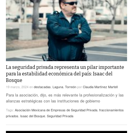
La seguridad privada representa un pilar importante
para la estabilidad económica del país: Isaac del
Bosque
19 marzo, 2024
en
destacadas
,
Laguna
,
Torreón
por
Claudia Martínez Martell
Para la asociación, dijo, es más relevante la profesionalización y las
alianzas estratégicas con las instituciones de gobierno
Tags:
Asociación Mexicana de Empresas de Seguridad Privada
,
fraccionamientos
privados
,
Isaac del Bosque
,
Seguridad Privada