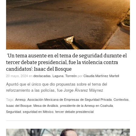
ACTUALIDADES GREM
PC29
EL EXACTO
GLOBO
EXA INFORMA
CONTEXTOS
DIÁLOGOS CON LA HISTORIA
TRAYECTO LAGUNA
TWEETS AND BEATS
A MEDIA MAÑANA
LA MEJOR 97.1 ESTÉREO GALLITO
A TODA LEY
‘Un tema ausente en el tema de seguridad durante el
ACTUALIDADES GREM
tercer debate presidencial, fue la violencia contra
ENTRE LAGUNEROS
candidatos’: Isaac del Bosque
PULSO
20 mayo, 2024
en
destacadas
,
Laguna
,
Torreón
por
Claudia Martínez Martell
LA MEJOR INFORMACIÓN
Apuntó que el único que dio propuestas sobre el tema del
reforzamiento a las policías, fue Jorge Álvarez Máynez
Tags:
Amesp
,
Asociación Mexicana de Empresas de Seguridad Privada
,
Contextos
,
Isaac del Bosque
,
Mesa de Análisis
,
presidente de la Amesp en Coahuila
,
Seguridad
,
seguridad en México
,
tercer debate presidencial