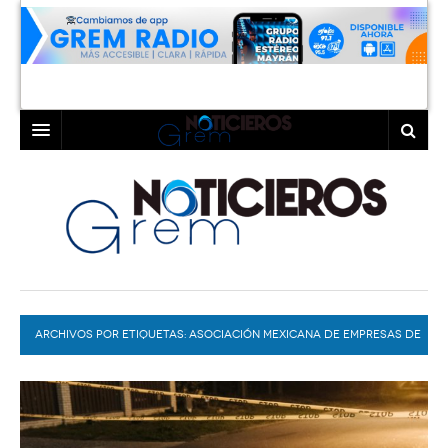
INICIO
LAGUNA
COAHUILA
TORREÓN
DURANGO
GÓMEZ PALACIO
ARCHIVOS POR ETIQUETAS:
DEPORTES
LERDO
ASOCIACIÓN MEXICANA DE EMPRESAS DE
SEGURIDAD PRIVADA
PROGRAMAS
COLABORADORES
EXA