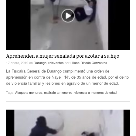
Aprehenden a mujer señalada por azotar a su hijo
17 enero, 2019
en
Durango
,
relevantes
por
Liliana Rincón Cervantes
La Fiscalía General de Durango cumplimentó una orden de
aprehensión en contra de Nayeli “N”, de 35 años de edad, por el delito
de violencia familiar y lesiones en agravio de un menor de edad.
Tags:
Ataque a menores
,
maltrato a menores
,
violencia a menores de edad