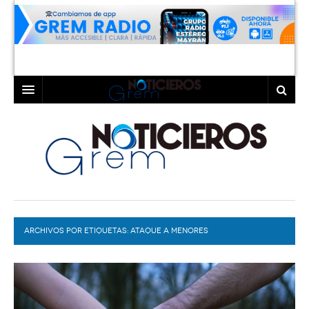
INICIO
LAGUNA
COAHUILA
TORREÓN
DURANGO
GÓMEZ PALACIO
ARCHIVOS POR ETIQUETAS:
DEPORTES
LERDO
ATAQUE A MENORES
PROGRAMAS
COLABORADORES
EXA