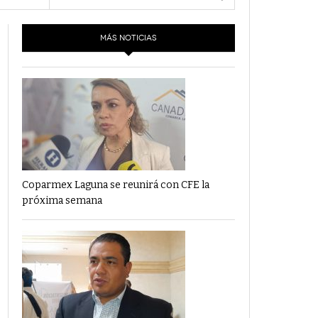
- 6 junio,
Los Dichos Y La Velocidad Por PC29
2022
MÁS NOTICIAS
‘Los Partidos Políticos No Merecen
- 18 mayo, 2022
Financiamiento’ Por PC29
‘La Laguna: Bomba De Tiempo Por Falta De
- 17 mayo, 2021
Planeación’ Por PC29
‘Las Corrupciones, Sus Formas Y Efectos’ Por
- 7 mayo, 2021
PC29
Coparmex Laguna se reunirá con CFE la
próxima semana