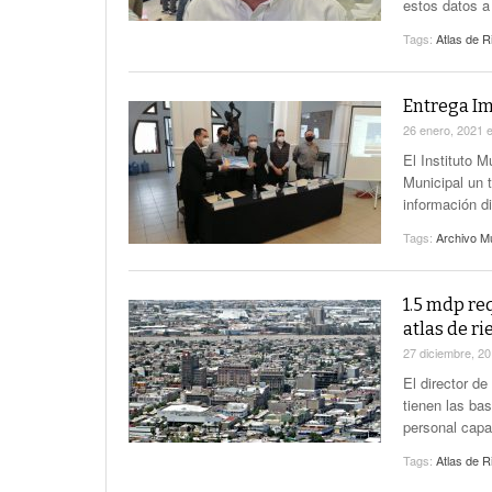
estos datos a
Tags:
Atlas de R
Entrega Im
26 enero, 2021
El Instituto 
Municipal un 
información di
Tags:
Archivo Mu
1.5 mdp re
atlas de r
27 diciembre, 2
El director d
tienen las bas
personal capa
Tags:
Atlas de R