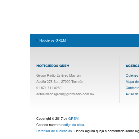
Noticieros GREM
NOTICIEROS GREM
ACERC
Grupo Radio Estéreo Mayrán
Quiénes
Acuña 276 Sur., 27000 Torreón
Mapa del 
01 871 711 0260
Contact
actualidadesgrem@gremradio.com.mx
Aviso de
Copyright © 2017 by
GREM.
.
Conoce nuestro
codigo de etica.
Defensor de audiencias.
Tienes alguna queja o comentario sobre a