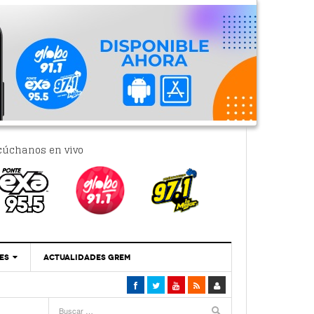
cúchanos en vivo
ES
ACTUALIDADES GREM
‘Se Vale Soñar Con Una Contraloría Ciudadana’
- 6 febrero, 2023
Por PC29