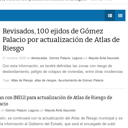
biental
- hace 28 mins -
DIÁLOGOS CON LA
-
Torreón Refuerza Su Compromiso Ambiental
s de fe: diagnostica párroco de San Agustín
- hace 35 mins -
HISTORIA
hace 28 mins -
hace humanos
- hace 2 horas -
TWEETS AND
Faltan Vocaciones, Pero No Hay Crisis De Fe:
BEATS
Revisados, 100 ejidos de Gómez
- hace 35
Diagnostica Párroco De San Agustín
LA MEJOR 97.1
mins -
Palacio por actualización de Atlas de
ESTÉREO GALLITO
Riesgo
Simas Torreón Emprende Operativo Con Pipas
- hace 3 horas -
Para Colonias Del Oriente
21 octubre, 2025
en
destacadas
,
Gómez Palacio
,
Laguna
por
Mayela Ávila Saucedo
Alertan Por Plaga De Garrapatas En Villa Zaragoza De
Con esta información, se tendrá definidas las zonas con riesgo de
- hace 3 horas -
Torreón
desbordamiento, peligro de colapso de viviendas, entre otras incidencias
Tags:
Atlas de Riesgo
,
atlas de riesgos
,
Ayuntamiento de Gómez Palacio
an con INEGI para actualización de Atlas de Riesgo de
acio
5
en
Gómez Palacio
,
Laguna
por
Mayela Ávila Saucedo
nión, se continuará con la actualización del Atlas de Riesgo municipal y se
 la información al Gobierno del Estado, que será el encargado de subir