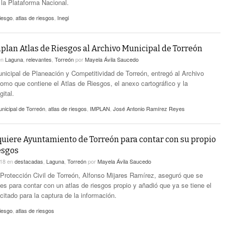
 la Plataforma Nacional.
iesgo
,
atlas de riesgos
,
Inegi
plan Atlas de Riesgos al Archivo Municipal de Torreón
en
Laguna
,
relevantes
,
Torreón
por
Mayela Ávila Saucedo
Municipal de Planeación y Competitividad de Torreón, entregó al Archivo
tomo que contiene el Atlas de Riesgos, el anexo cartográfico y la
gital.
nicipal de Torreón
,
atlas de riesgos
,
IMPLAN
,
José Antonio Ramírez Reyes
quiere Ayuntamiento de Torreón para contar con su propio
iesgos
018
en
destacadas
,
Laguna
,
Torreón
por
Mayela Ávila Saucedo
e Protección Civil de Torreón, Alfonso Mijares Ramírez, aseguró que se
es para contar con un atlas de riesgos propio y añadió que ya se tiene el
citado para la captura de la información.
iesgo
,
atlas de riesgos