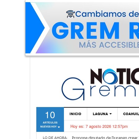
10
INICIO
LAGUNA
COAHUI
ARTÍCULOS
Hoy es:
7 agosto 2026 12:57pm
NUEVOS HOY
TORREÓN
Coparmex Laguna se reunirá con CF
Propone diputado de Durango crear L
GÓMEZ PALACIO
LO DE AHORA: