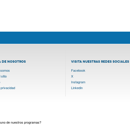
A DE NOSOTROS
VISITA NUESTRAS REDES SOCIALES
 somos
Facebook
sitio
X
o
Instagram
 privacidad
Linkedin
lguno de nuestros programas?