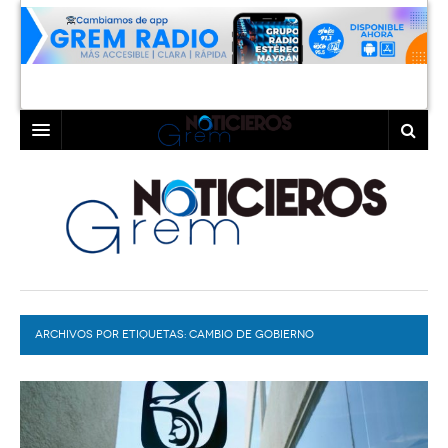
INICIO
LAGUNA
COAHUILA
TORREÓN
DURANGO
GÓMEZ PALACIO
ARCHIVOS POR ETIQUETAS:
DEPORTES
LERDO
CAMBIO DE GOBIERNO
PROGRAMAS
COLABORADORES
EXA