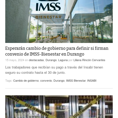
ACTUALIDADES GREM
PC29
EL EXACTO
GLOBO
EXA INFORMA
CONTEXTOS
DIÁLOGOS CON LA HISTORIA
TRAYECTO LAGUNA
TWEETS AND BEATS
A MEDIA MAÑANA
LA MEJOR 97.1 ESTÉREO GALLITO
A TODA LEY
Esperarán cambio de gobierno para definir si firman
ACTUALIDADES GREM
convenio de IMSS-Bienestar en Durango
ENTRE LAGUNEROS
PULSO
15 mayo, 2024
en
destacadas
,
Durango
,
Laguna
por
Liliana Rincón Cervantes
Los trabajadores que recibían su pago a través del Insabi tienen
LA MEJOR INFORMACIÓN
seguro su contrato hasta el 30 de junio.
Tags:
Cambio de gobierno
,
convenio
,
Durango
,
IMSS Bienestar
,
INSABI