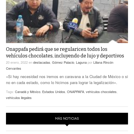
Onappafa pedirá que se regularicen todos los
vehículos chocolates, incluyendo de lujo y deportivos
20 enero, 2022
en
destacadas
,
Gómez Palacio
,
Laguna
por
Liliana Rincón
Cervantes
«Si hay necesidad nos iremos en caravana a la Ciudad de México o si
no en cada estado, como lo hicimos para lograr la legalización».
Tags:
Canadá y México
,
Estados Unidos
,
ONAPPAFA
,
vehículos chocolates
,
vehículos ilegales
MÁS NOTICIAS