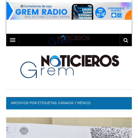
INICIO
LAGUNA
COAHUILA
TORREÓN
DURANGO
GÓMEZ PALACIO
ARCHIVOS POR ETIQUETAS:
DEPORTES
LERDO
CANADÁ Y MÉXICO
PROGRAMAS
COLABORADORES
EXA