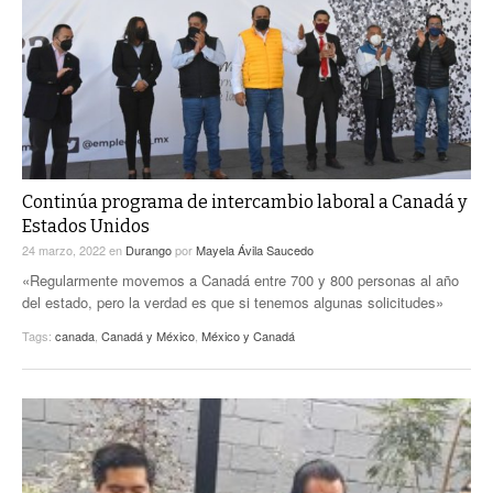
ACTUALIDADES GREM
PC29
EL EXACTO
GLOBO
EXA INFORMA
CONTEXTOS
DIÁLOGOS CON LA HISTORIA
TRAYECTO LAGUNA
TWEETS AND BEATS
A MEDIA MAÑANA
LA MEJOR 97.1 ESTÉREO GALLITO
A TODA LEY
Continúa programa de intercambio laboral a Canadá y
ACTUALIDADES GREM
Estados Unidos
ENTRE LAGUNEROS
PULSO
24 marzo, 2022
en
Durango
por
Mayela Ávila Saucedo
«Regularmente movemos a Canadá entre 700 y 800 personas al año
LA MEJOR INFORMACIÓN
del estado, pero la verdad es que si tenemos algunas solicitudes»
Tags:
canada
,
Canadá y México
,
México y Canadá