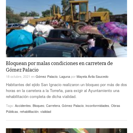
Bloquean por malas condiciones en carretera de
Gómez Palacio
18 octubre, 2021
en
Gómez Palacio
,
Laguna
por
Mayela Ávila Saucedo
Habitantes del ejido San Ignacio realizaron un bloqueo por más de dos
horas en la carretera a la Torreña, para exigir al Ayuntamiento una
rehabilitación completa de dicha vialidad.
Tags:
Accidentes
,
Bloqueo
,
Carretera
,
Gómez Palacio
,
inconformidades
,
Obras
Públicas
,
rehabilitación
,
vialidad