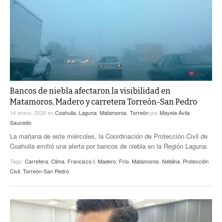
ACTUALIDADES GREM
PC29
EL EXACTO
GLOBO
EXA INFORMA
CONTEXTOS
DIÁLOGOS CON LA HISTORIA
TRAYECTO LAGUNA
TWEETS AND BEATS
A MEDIA MAÑANA
LA MEJOR 97.1 ESTÉREO GALLITO
A TODA LEY
Bancos de niebla afectaron la visibilidad en
ACTUALIDADES GREM
Matamoros, Madero y carretera Torreón-San Pedro
ENTRE LAGUNEROS
PULSO
14 enero, 2026
en
Coahuila
,
Laguna
,
Matamoros
,
Torreón
por
Mayela Ávila
Saucedo
LA MEJOR INFORMACIÓN
La mañana de este miércoles, la Coordinación de Protección Civil de
Coahuila emitió una alerta por bancos de niebla en la Región Laguna.
Tags:
Carretera
,
Clima
,
Francisco I. Madero
,
Frío
,
Matamoros
,
Neblina
,
Protección
Civil
,
Torreón-San Pedro