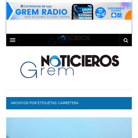
INICIO
LAGUNA
COAHUILA
TORREÓN
DURANGO
GÓMEZ PALACIO
ARCHIVOS POR ETIQUETAS:
DEPORTES
LERDO
CARRETERA
PROGRAMAS
COLABORADORES
EXA