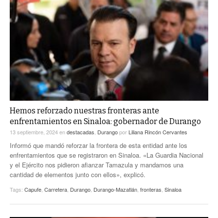
Hemos reforzado nuestras fronteras ante
enfrentamientos en Sinaloa: gobernador de Durango
13 septiembre, 2024
en
destacadas
,
Durango
por
Liliana Rincón Cervantes
Informó que mandó reforzar la frontera de esta entidad ante los
enfrentamientos que se registraron en Sinaloa. «La Guardia Nacional
y el Ejército nos pidieron afianzar Tamazula y mandamos una
cantidad de elementos junto con ellos», explicó.
Tags:
Capufe
,
Carretera
,
Durango
,
Durango-Mazatlán
,
fronteras
,
Sinaloa