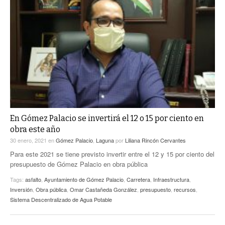
En Gómez Palacio se invertirá el 12 o 15 por ciento en
obra este año
30 enero, 2021
en
Gómez Palacio
,
Laguna
por
Liliana Rincón Cervantes
Para este 2021 se tiene previsto invertir entre el 12 y 15 por ciento del
presupuesto de Gómez Palacio en obra pública
Tags:
asfalto
,
Ayuntamiento de Gómez Palacio
,
Carretera
,
Infraestructura
,
Inversión
,
Obra pública
,
Omar Castañeda González
,
presupuesto
,
recursos
,
Sistema Descentralizado de Agua Potable