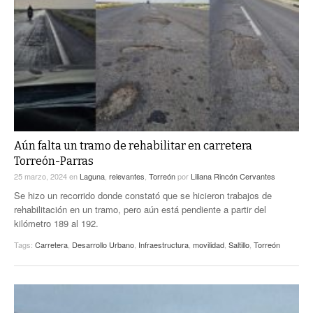
Aún falta un tramo de rehabilitar en carretera
Torreón-Parras
25 marzo, 2024
en
Laguna
,
relevantes
,
Torreón
por
Liliana Rincón Cervantes
Se hizo un recorrido donde constató que se hicieron trabajos de
rehabilitación en un tramo, pero aún está pendiente a partir del
kilómetro 189 al 192.
Tags:
Carretera
,
Desarrollo Urbano
,
Infraestructura
,
movilidad
,
Saltillo
,
Torreón