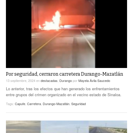
Por seguridad, cerraron carretera Durango-Mazatlán
13 septiembre, 2024
en
destacadas
,
Durango
por
Mayela Ávila Saucedo
Lo anterior, tras los efectos que han generado los enfrentamientos
entre grupos del crimen organizado en el vecino estado de Sinaloa.
Tags:
Capufe
,
Carretera
,
Durango-Mazatlán
,
Seguridad