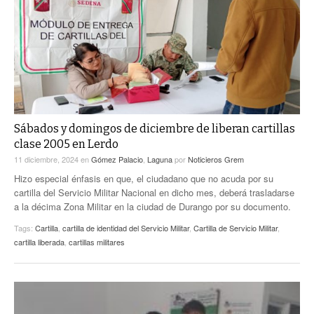
ACTUALIDADES GREM
PC29
EL EXACTO
GLOBO
EXA INFORMA
CONTEXTOS
DIÁLOGOS CON LA HISTORIA
TRAYECTO LAGUNA
TWEETS AND BEATS
A MEDIA MAÑANA
LA MEJOR 97.1 ESTÉREO GALLITO
A TODA LEY
Sábados y domingos de diciembre de liberan cartillas
ACTUALIDADES GREM
clase 2005 en Lerdo
ENTRE LAGUNEROS
PULSO
11 diciembre, 2024
en
Gómez Palacio
,
Laguna
por
Noticieros Grem
Hizo especial énfasis en que, el ciudadano que no acuda por su
LA MEJOR INFORMACIÓN
cartilla del Servicio Militar Nacional en dicho mes, deberá trasladarse
a la décima Zona Militar en la ciudad de Durango por su documento.
Tags:
Cartilla
,
cartilla de identidad del Servicio Militar
,
Cartilla de Servicio Militar
,
cartilla liberada
,
cartillas militares