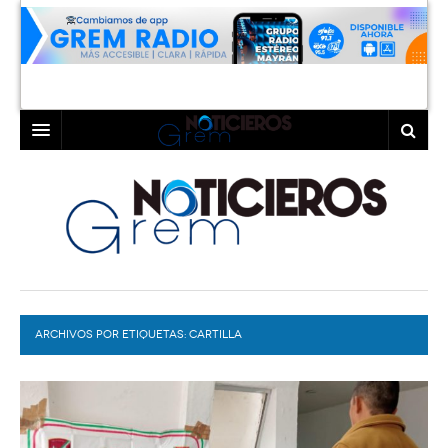
INICIO
LAGUNA
COAHUILA
TORREÓN
DURANGO
GÓMEZ PALACIO
ARCHIVOS POR ETIQUETAS:
DEPORTES
LERDO
CARTILLA
PROGRAMAS
COLABORADORES
EXA