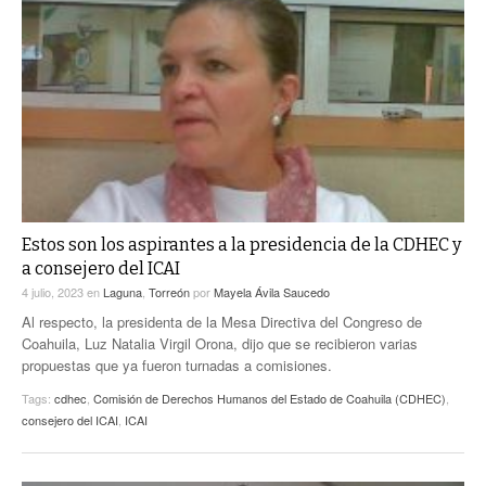
Estos son los aspirantes a la presidencia de la CDHEC y
a consejero del ICAI
4 julio, 2023
en
Laguna
,
Torreón
por
Mayela Ávila Saucedo
Al respecto, la presidenta de la Mesa Directiva del Congreso de
Coahuila, Luz Natalia Virgil Orona, dijo que se recibieron varias
propuestas que ya fueron turnadas a comisiones.
Tags:
cdhec
,
Comisión de Derechos Humanos del Estado de Coahuila (CDHEC)
,
consejero del ICAI
,
ICAI