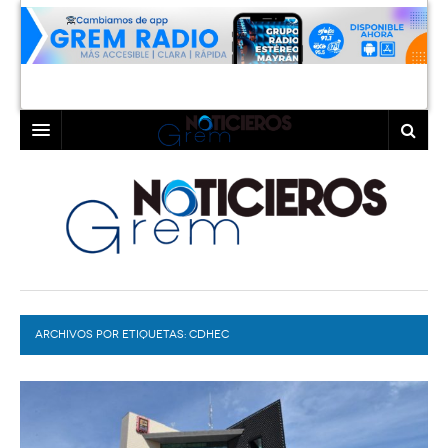
INICIO
LAGUNA
COAHUILA
TORREÓN
DURANGO
GÓMEZ PALACIO
ARCHIVOS POR ETIQUETAS:
DEPORTES
LERDO
CDHEC
PROGRAMAS
COLABORADORES
EXA