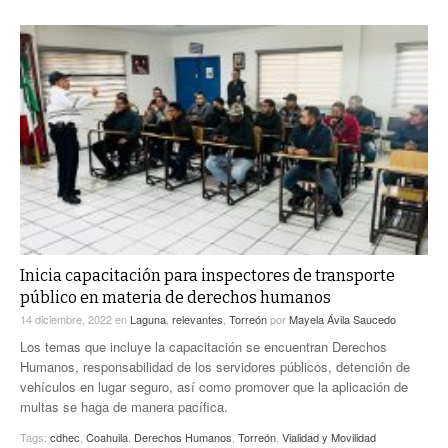
Inicia capacitación para inspectores de transporte
público en materia de derechos humanos
14 diciembre, 2022
en
Laguna
,
relevantes
,
Torreón
por
Mayela Ávila Saucedo
Los temas que incluye la capacitación se encuentran Derechos
Humanos, responsabilidad de los servidores públicos, detención de
vehículos en lugar seguro, así como promover que la aplicación de
multas se haga de manera pacífica.
Tags:
cdhec
,
Coahuila
,
Derechos Humanos
,
Torreón
,
Vialidad y Movilidad