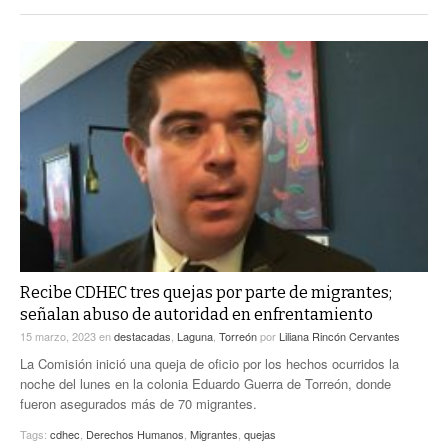
Recibe CDHEC tres quejas por parte de migrantes;
señalan abuso de autoridad en enfrentamiento
15 marzo, 2023
en
destacadas
,
Laguna
,
Torreón
por
Liliana Rincón Cervantes
La Comisión inició una queja de oficio por los hechos ocurridos la
noche del lunes en la colonia Eduardo Guerra de Torreón, donde
fueron asegurados más de 70 migrantes.
Tags:
cdhec
,
Derechos Humanos
,
Migrantes
,
quejas