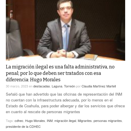
La migración ilegal es una falta administrativa, no
penal; por lo que deben ser tratados con esa
diferencia: Hugo Morales
30 marzo, 2023
en
destacadas
,
Laguna
,
Torreón
por
Claudia Martínez Martell
Señaló que han advertido que las oficinas de representación del INM
no cuentan con la infraestructura adecuada, por lo menos en el
Estado de Coahuila, para poder albergar y dar los servicios que ofrece
en cuanto al rescate de personas migrantes
Tags:
cdhec
,
Hugo Morales
,
INM
,
migración ilegal
,
Migrantes
,
personas migrantes
,
presidente de la CDHEC