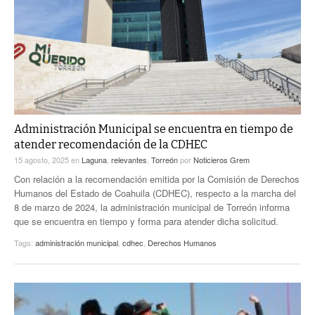
ACTUALIDADES GREM
PC29
EL EXACTO
GLOBO
EXA INFORMA
CONTEXTOS
DIÁLOGOS CON LA HISTORIA
TRAYECTO LAGUNA
TWEETS AND BEATS
A MEDIA MAÑANA
LA MEJOR 97.1 ESTÉREO GALLITO
A TODA LEY
Administración Municipal se encuentra en tiempo de
ACTUALIDADES GREM
atender recomendación de la CDHEC
ENTRE LAGUNEROS
PULSO
15 agosto, 2025
en
Laguna
,
relevantes
,
Torreón
por
Noticieros Grem
Con relación a la recomendación emitida por la Comisión de Derechos
LA MEJOR INFORMACIÓN
Humanos del Estado de Coahuila (CDHEC), respecto a la marcha del
8 de marzo de 2024, la administración municipal de Torreón informa
que se encuentra en tiempo y forma para atender dicha solicitud.
Tags:
administración municipal
,
cdhec
,
Derechos Humanos