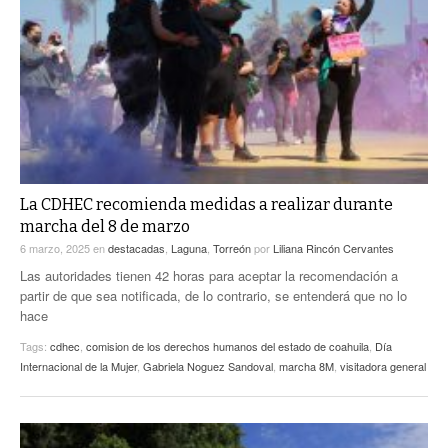
La CDHEC recomienda medidas a realizar durante
marcha del 8 de marzo
6 marzo, 2025
en
destacadas
,
Laguna
,
Torreón
por
Liliana Rincón Cervantes
Las autoridades tienen 42 horas para aceptar la recomendación a
partir de que sea notificada, de lo contrario, se entenderá que no lo
hace
Tags:
cdhec
,
comision de los derechos humanos del estado de coahuila
,
Día
Internacional de la Mujer
,
Gabriela Noguez Sandoval
,
marcha 8M
,
visitadora general