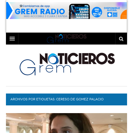
INICIO
LAGUNA
COAHUILA
TORREÓN
DURANGO
GÓMEZ PALACIO
ARCHIVOS POR ETIQUETAS:
DEPORTES
LERDO
CERESO DE GOMEZ PALACIO
PROGRAMAS
COLABORADORES
EXA