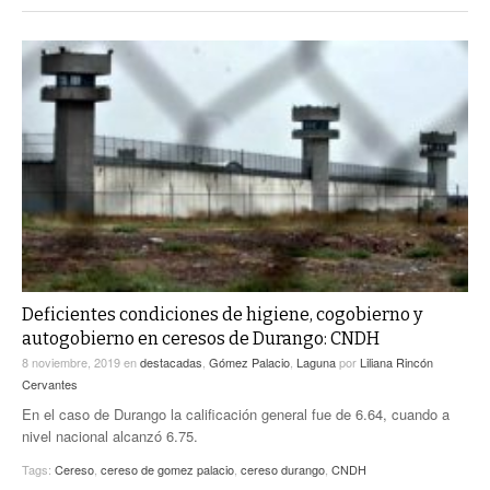
Deficientes condiciones de higiene, cogobierno y
autogobierno en ceresos de Durango: CNDH
8 noviembre, 2019
en
destacadas
,
Gómez Palacio
,
Laguna
por
Liliana Rincón
Cervantes
En el caso de Durango la calificación general fue de 6.64, cuando a
nivel nacional alcanzó 6.75.
Tags:
Cereso
,
cereso de gomez palacio
,
cereso durango
,
CNDH