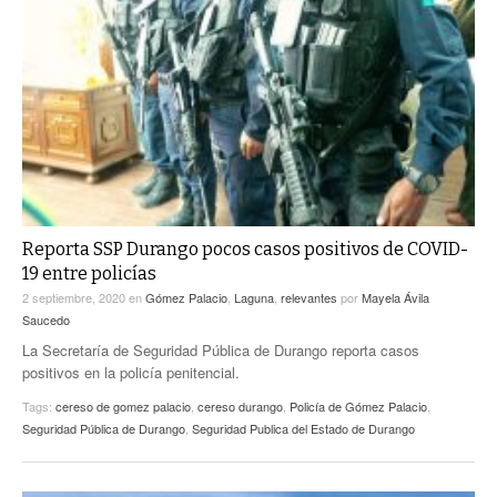
Reporta SSP Durango pocos casos positivos de COVID-
19 entre policías
2 septiembre, 2020
en
Gómez Palacio
,
Laguna
,
relevantes
por
Mayela Ávila
Saucedo
La Secretaría de Seguridad Pública de Durango reporta casos
positivos en la policía penitencial.
Tags:
cereso de gomez palacio
,
cereso durango
,
Policía de Gómez Palacio
,
Seguridad Pública de Durango
,
Seguridad Publica del Estado de Durango