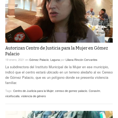
ACTUALIDADES GREM
PC29
EL EXACTO
GLOBO
EXA INFORMA
CONTEXTOS
DIÁLOGOS CON LA HISTORIA
TRAYECTO LAGUNA
TWEETS AND BEATS
A MEDIA MAÑANA
LA MEJOR 97.1 ESTÉREO GALLITO
A TODA LEY
Autorizan Centro de Justicia para la Mujer en Gómez
ACTUALIDADES GREM
Palacio
ENTRE LAGUNEROS
PULSO
19 enero, 2021
en
Gómez Palacio
,
Laguna
por
Liliana Rincón Cervantes
La subdirectora del Instituto Municipal de la Mujer en ese municipio,
LA MEJOR INFORMACIÓN
indicó que el centro estará ubicado en un terreno aledaño al ex Cereso
de Gómez Palacio, que es un polígono donde se presenta violencia
familiar.
Tags:
Centro de Justicia para la Mujer
,
cereso de gomez palacio
,
Conavim
,
vicefiscalia
,
violencia de género