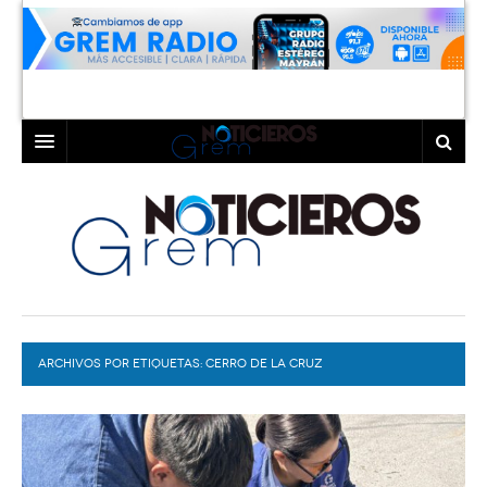
INICIO
LAGUNA
COAHUILA
TORREÓN
DURANGO
GÓMEZ PALACIO
ARCHIVOS POR ETIQUETAS:
DEPORTES
LERDO
CERRO DE LA CRUZ
PROGRAMAS
COLABORADORES
EXA