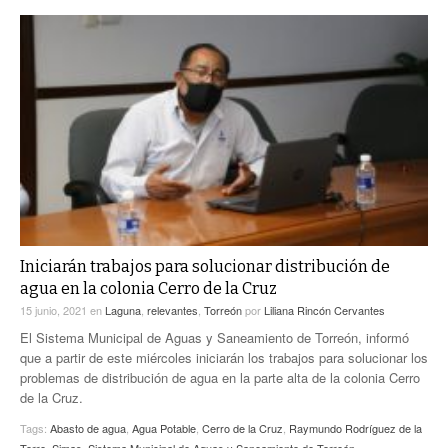
Iniciarán trabajos para solucionar distribución de
agua en la colonia Cerro de la Cruz
15 junio, 2021
en
Laguna
,
relevantes
,
Torreón
por
Liliana Rincón Cervantes
El Sistema Municipal de Aguas y Saneamiento de Torreón, informó
que a partir de este miércoles iniciarán los trabajos para solucionar los
problemas de distribución de agua en la parte alta de la colonia Cerro
de la Cruz.
Tags:
Abasto de agua
,
Agua Potable
,
Cerro de la Cruz
,
Raymundo Rodríguez de la
Torre
,
Simas
,
Sistema Municipal de Aguas y Saneamiento de Torreón