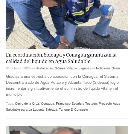
ACTUALIDADES GREM
PC29
EL EXACTO
GLOBO
EXA INFORMA
CONTEXTOS
DIÁLOGOS CON LA HISTORIA
TRAYECTO LAGUNA
TWEETS AND BEATS
A MEDIA MAÑANA
LA MEJOR 97.1 ESTÉREO GALLITO
A TODA LEY
En coordinación, Sideapa y Conagua garantizan la
ACTUALIDADES GREM
calidad del liquido en Agua Saludable
ENTRE LAGUNEROS
PULSO
31 octubre, 2024
en
destacadas
,
Gómez Palacio
,
Laguna
por
Noticieros Grem
Gracias a una estrecha colaboración con la Conagua, el Sistema
LA MEJOR INFORMACIÓN
Descentralizado de Agua Potable y Alcantarillado (Sideapa) logró
incrementar significativamente el suministro de liquido vital en el
municipio
Tags:
Cerro de la Cruz
,
Conagua
,
Francisco Escalera Tostado
,
Proyecto Agua
Saludable para La Laguna
,
Sideapa
,
Tanque El Consuelo