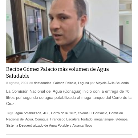
Recibe Gómez Palacio más volumen de Agua
Saludable
8 agosto, 2024
en
destacadas
,
Gómez Palacio
,
Laguna
por
Mayela Ávila Saucedo
La Comisión Nacional del Agua (Conagua) inició con la entrega de 70
litros por segundo de agua potabilizada al mega tanque del Cerro de la
Cruz.
Tags:
agua potabilizada
,
ASL
,
Cerro de la Cruz
,
colonia El Consuelo
,
Comisión
Nacional del Agua
,
Conagua
,
Francisco Escalera Tostado
,
mega tanque
,
Sideapa
,
Sistema Descentralizado de Agua Potable y Alcantarillado