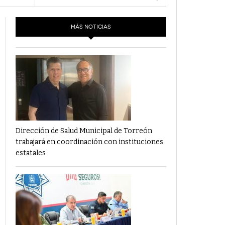
- 6 junio,
Los Dichos Y La Velocidad Por PC29
2022
MÁS NOTICIAS
‘Los Partidos Políticos No Merecen
- 18 mayo, 2022
Financiamiento’ Por PC29
‘La Laguna: Bomba De Tiempo Por Falta De
- 17 mayo, 2021
Planeación’ Por PC29
‘Las Corrupciones, Sus Formas Y Efectos’ Por
- 7 mayo, 2021
PC29
Dirección de Salud Municipal de Torreón
trabajará en coordinación con instituciones
estatales