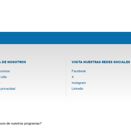
A DE NOSOTROS
VISITA NUESTRAS REDES SOCIALES
 somos
Facebook
sitio
X
o
Instagram
 privacidad
Linkedin
lguno de nuestros programas?