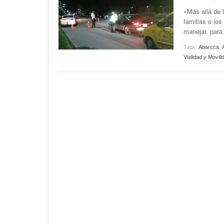
«Más allá de l
familias o lo
manejar, para
Tags:
Abarcca
,
Vialidad y Movil