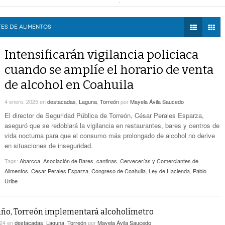
- hace 27 mins -
Estatales
 la movilidad de taxis
- hace 49 mins -
DIÁLOGOS CON LA
mercial de Torreón
- hace 59 mins -
HISTORIA
Alcalde De Torreón Implementa Estrategia De
ncias de construcción
- hace 1 hora -
TES DE ALIMENTOS
- hace 34 mins -
Espacios Y Vialidades Seguras
TWEETS AND
BEATS
Intensificarán vigilancia policiaca
Proponen Más Tecnología Para Vigilar La
LA MEJOR 97.1
- hace 49 mins -
Movilidad De Taxis
cuando se amplíe el horario de venta
ESTÉREO GALLITO
de alcohol en Coahuila
Detienen A 18 Personas En Centro Comercial
- hace 59 mins -
De Torreón
4 enero, 2025
en
destacadas
,
Laguna
,
Torreón
por
Mayela Ávila Saucedo
Realizan En Torreón Trámites De Licencias De
El director de Seguridad Pública de Torreón, César Perales Esparza,
- hace 1 hora -
Construcción
aseguró que se redoblará la vigilancia en restaurantes, bares y centros de
vida nocturna para que el consumo más prolongado de alcohol no derive
en situaciones de inseguridad.
Tags:
Abarcca
,
Asociación de Bares
,
cantinas
,
Cervecerías y Comerciantes de
Alimentos
,
Cesar Perales Esparza
,
Congreso de Coahuila
,
Ley de Hacienda
,
Pablo
Uribe
 año, Torreón implementará alcoholímetro
024
en
destacadas
,
Laguna
,
Torreón
por
Mayela Ávila Saucedo