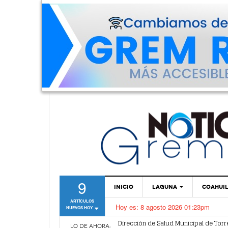
9
INICIO
LAGUNA
COAHUI
ARTÍCULOS
Hoy es:
8 agosto 2026 01:23pm
NUEVOS HOY
TORREÓN
Dirección de Salud Municipal de Torr
Alcalde de Torreón implementa estra
GÓMEZ PALACIO
LO DE AHORA: