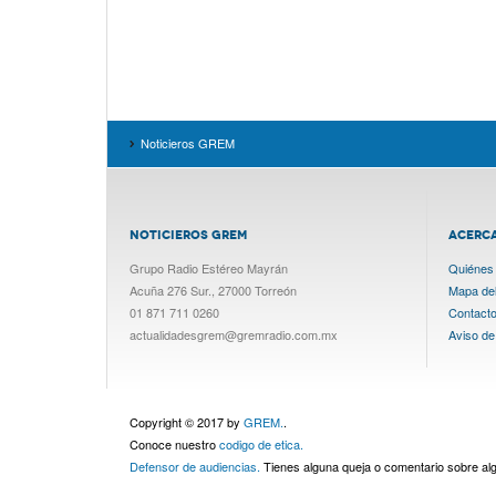
Noticieros GREM
NOTICIEROS GREM
ACERC
Grupo Radio Estéreo Mayrán
Quiénes
Acuña 276 Sur., 27000 Torreón
Mapa del 
01 871 711 0260
Contact
actualidadesgrem@gremradio.com.mx
Aviso de
Copyright © 2017 by
GREM.
.
Conoce nuestro
codigo de etica.
Defensor de audiencias.
Tienes alguna queja o comentario sobre a