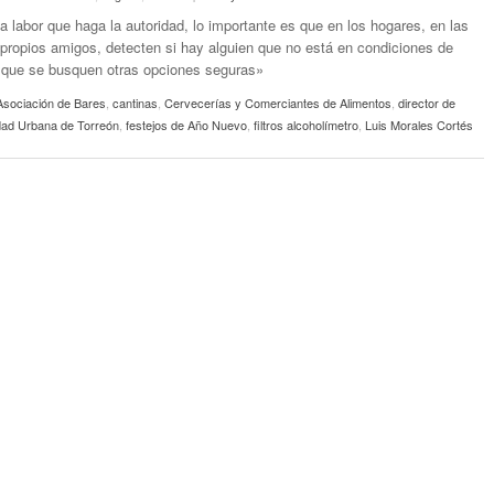
a labor que haga la autoridad, lo importante es que en los hogares, en las
s propios amigos, detecten si hay alguien que no está en condiciones de
 que se busquen otras opciones seguras»
Asociación de Bares
,
cantinas
,
Cervecerías y Comerciantes de Alimentos
,
director de
idad Urbana de Torreón
,
festejos de Año Nuevo
,
filtros alcoholímetro
,
Luis Morales Cortés