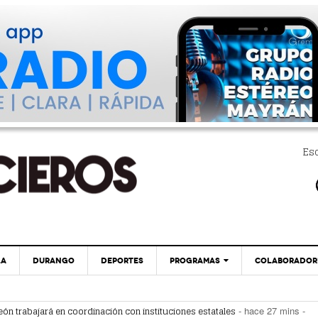
Es
LA
DURANGO
DEPORTES
PROGRAMAS
COLABORADOR
EXA
PC29
Dirección De Salud Municipal De Torreón
eón trabajará en coordinación con instituciones estatales
- hace 27 mins -
Trabajará En Coordinación Con Instituciones
tegia de espacios y vialidades seguras
- hace 34 mins -
GLOBO