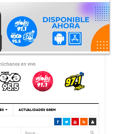
cúchanos en vivo
ES
ACTUALIDADES GREM
‘Se Vale Soñar Con Una Contraloría Ciudadana’
- 6 febrero, 2023
Por PC29