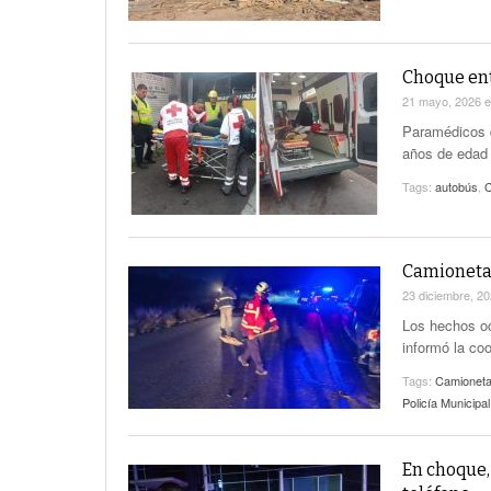
Choque ent
21 mayo, 2026
Paramédicos d
años de edad
Tags:
autobús
,
C
Camioneta
23 diciembre, 2
Los hechos ocu
informó la co
Tags:
Camionet
Policía Municip
En choque,