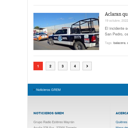
Aclaran qu
19 octubre, 202
El incidente s
San Pedro, ce
Tags:
balacera
,
1
2
3
4
Noticieros GREM
NOTICIEROS GREM
ACERC
Grupo Radio Estéreo Mayrán
Quiénes
Acuña 276 Sur., 27000 Torreón
Mapa del 