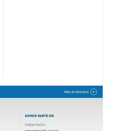
Más de Nosotros
SOMOS PARTE DE:
GREM RADIO
www.gremradio.com.mx