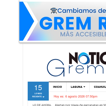
15
INICIO
LAGUNA
COAHUI
LO MÁS
Hoy es:
6 agosto 2026 07:50pm
RECIENTE
TORREÓN
Alertan por plaga de garrapatas en Vi
GÓMEZ PALACIO
LO DE AHORA: