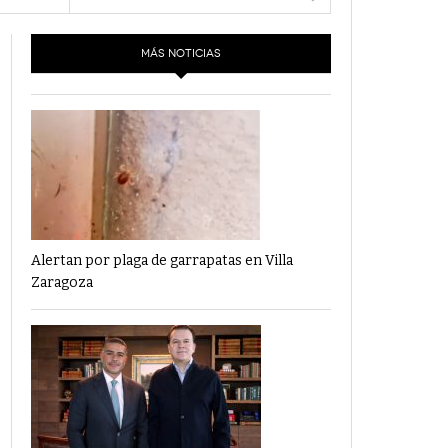
- 6 junio,
Los Dichos Y La Velocidad Por PC29
2022
MÁS NOTICIAS
‘Los Partidos Políticos No Merecen
- 18 mayo, 2022
Financiamiento’ Por PC29
‘La Laguna: Bomba De Tiempo Por Falta De
- 17 mayo, 2021
Planeación’ Por PC29
‘Las Corrupciones, Sus Formas Y Efectos’ Por
- 7 mayo, 2021
PC29
Alertan por plaga de garrapatas en Villa
Zaragoza