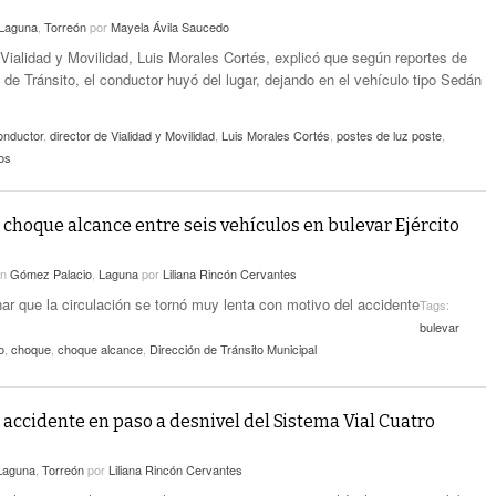
Laguna
,
Torreón
por
Mayela Ávila Saucedo
 Vialidad y Movilidad, Luis Morales Cortés, explicó que según reportes de
 de Tránsito, el conductor huyó del lugar, dejando en el vehículo tipo Sedán
onductor
,
director de Vialidad y Movilidad
,
Luis Morales Cortés
,
postes de luz poste
,
os
a choque alcance entre seis vehículos en bulevar Ejército
en
Gómez Palacio
,
Laguna
por
Liliana Rincón Cervantes
r que la circulación se tornó muy lenta con motivo del accidente
Tags:
bulevar
o
,
choque
,
choque alcance
,
Dirección de Tránsito Municipal
a accidente en paso a desnivel del Sistema Vial Cuatro
Laguna
,
Torreón
por
Liliana Rincón Cervantes