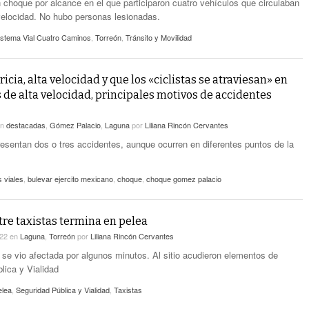
n choque por alcance en el que participaron cuatro vehículos que circulaban
elocidad. No hubo personas lesionadas.
istema Vial Cuatro Caminos
,
Torreón
,
Tránsito y Movilidad
ricia, alta velocidad y que los «ciclistas se atraviesan» en
s de alta velocidad, principales motivos de accidentes
en
destacadas
,
Gómez Palacio
,
Laguna
por
Liliana Rincón Cervantes
esentan dos o tres accidentes, aunque ocurren en diferentes puntos de la
 viales
,
bulevar ejercito mexicano
,
choque
,
choque gomez palacio
re taxistas termina en pelea
022
en
Laguna
,
Torreón
por
Liliana Rincón Cervantes
n se vio afectada por algunos minutos. Al sitio acudieron elementos de
lica y Vialidad
elea
,
Seguridad Pública y Vialidad
,
Taxistas