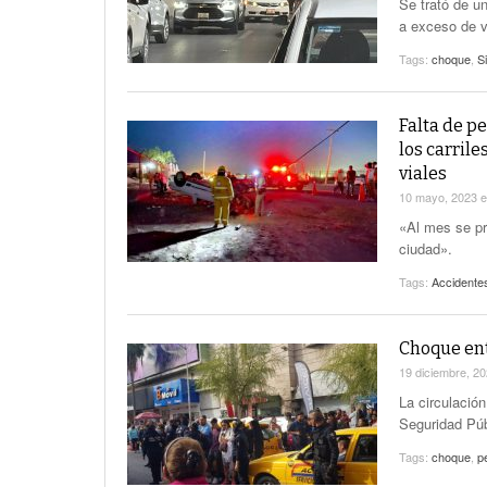
Se trató de u
a exceso de v
Tags:
choque
,
S
Falta de pe
los carrile
viales
10 mayo, 2023
«Al mes se pr
ciudad».
Tags:
Accidentes
Choque ent
19 diciembre, 2
La circulació
Seguridad Púb
Tags:
choque
,
p