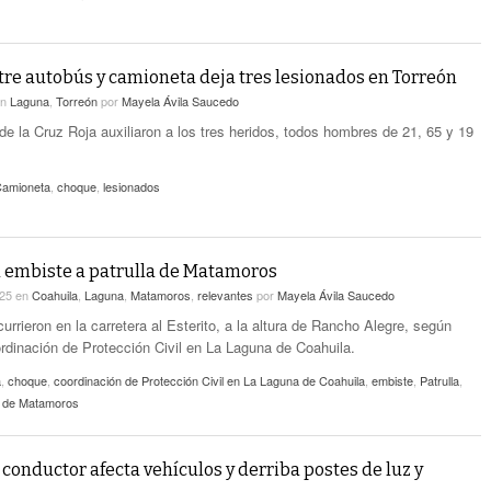
re autobús y camioneta deja tres lesionados en Torreón
en
Laguna
,
Torreón
por
Mayela Ávila Saucedo
e la Cruz Roja auxiliaron a los tres heridos, todos hombres de 21, 65 y 19
amioneta
,
choque
,
lesionados
 embiste a patrulla de Matamoros
025
en
Coahuila
,
Laguna
,
Matamoros
,
relevantes
por
Mayela Ávila Saucedo
rrieron en la carretera al Esterito, a la altura de Rancho Alegre, según
ordinación de Protección Civil en La Laguna de Coahuila.
a
,
choque
,
coordinación de Protección Civil en La Laguna de Coahuila
,
embiste
,
Patrulla
,
al de Matamoros
 conductor afecta vehículos y derriba postes de luz y