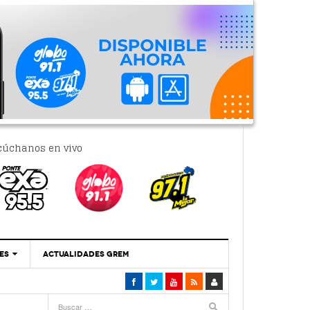
cúchanos en vivo
ES
ACTUALIDADES GREM
‘Se Vale Soñar Con Una Contraloría Ciudadana’
- 6 febrero, 2023
Por PC29