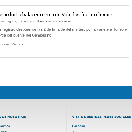
e no hubo balacera cerca de Viñedos, fue un choque
2
en
Laguna
,
Torreón
por
Liliana Rincón Cervantes
e registró después de las 2 de la tarde del martes, por la carretera Torreón-
rca del puente del Campesino
choque
,
Viñedos
A DE NOSOTROS
VISITA NUESTRAS REDES SOCIALES
 somos
Facebook
sitio
X