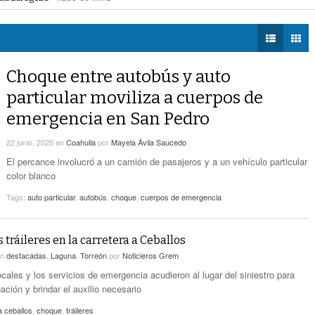
a extorsión en Durango
- hace 1 hora -
DIÁLOGOS CON LA
Por Falta De Agua, Vecinos De Villa Zaragoza
Zaragoza bloquearon Mieleras
- hace 1 hora -
HISTORIA
- hace 1 hora -
Bloquearon Mieleras
perar Agua Saludable
- hace 2 horas -
r de Justicia de Durango por presunto cohecho
- hace 2 horas -
TWEETS AND
Anuncian Nuevo Pozo De Agua Potable Para
BEATS
Choque entre autobús y auto
- hace 4 horas -
Torreón
LA MEJOR 97.1
particular moviliza a cuerpos de
ESTÉREO GALLITO
Lanzan Convocatoria Del Concurso De Poesía
emergencia en San Pedro
- hace 6 horas -
Enriqueta Ochoa
22 junio, 2026
en
Coahuila
por
Mayela Ávila Saucedo
Expone CLIP Preocupación Por Reformas
Laborales. ‘Hacen Ver A Patrones Como
El percance involucró a un camión de pasajeros y a un vehículo particular
- hace 6 horas -
Enemigos’, Considera
color blanco
Tags:
auto particular
,
autobús
,
choque
,
cuerpos de emergencia
tráileres en la carretera a Ceballos
en
destacadas
,
Laguna
,
Torreón
por
Noticieros Grem
cales y los servicios de emergencia acudieron al lugar del siniestro para
uación y brindar el auxilio necesario
a ceballos
,
choque
,
tráileres