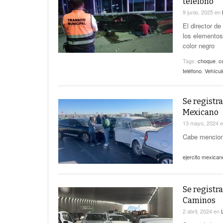
teléfono
9 junio, 2025
en
El director de
los elementos
color negro
Tags:
choque
,
c
teléfono
,
Vehícul
Se registr
Mexicano
13 mayo, 2024
Cabe menciona
ejercito mexican
Se registr
Caminos
2 abril, 2024
en