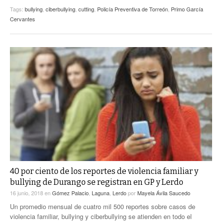
Tags:
bullying
,
ciberbullying
,
cutting
,
Policía Preventiva de Torreón
,
Primo García
Cervantes
40 por ciento de los reportes de violencia familiar y
bullying de Durango se registran en GP y Lerdo
16 junio, 2018
en
Gómez Palacio
,
Laguna
,
Lerdo
por
Mayela Ávila Saucedo
Un promedio mensual de cuatro mil 500 reportes sobre casos de
violencia familiar, bullying y ciberbullying se atienden en todo el