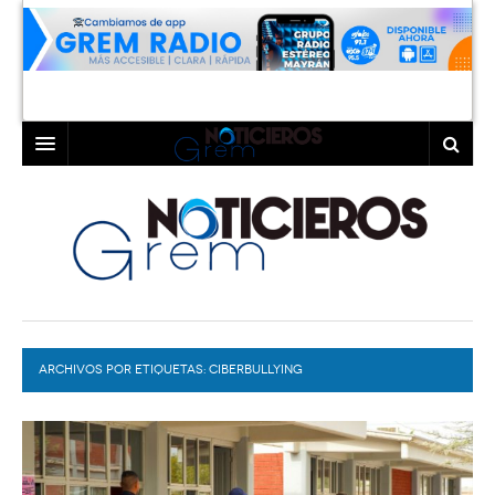
INICIO
LAGUNA
COAHUILA
TORREÓN
DURANGO
GÓMEZ PALACIO
ARCHIVOS POR ETIQUETAS:
DEPORTES
LERDO
CIBERBULLYING
PROGRAMAS
COLABORADORES
EXA