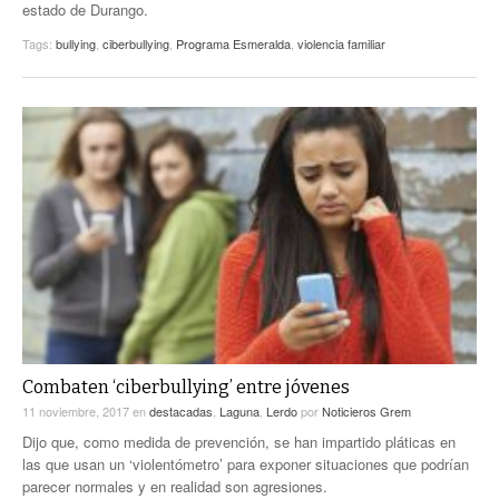
estado de Durango.
Tags:
bullying
,
ciberbullying
,
Programa Esmeralda
,
violencia familiar
Combaten ‘ciberbullying’ entre jóvenes
11 noviembre, 2017
en
destacadas
,
Laguna
,
Lerdo
por
Noticieros Grem
Dijo que, como medida de prevención, se han impartido pláticas en
las que usan un ‘violentómetro’ para exponer situaciones que podrían
parecer normales y en realidad son agresiones.