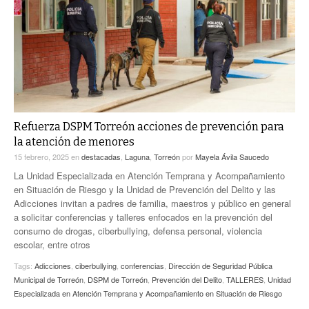
ACTUALIDADES GREM
PC29
EL EXACTO
GLOBO
EXA INFORMA
CONTEXTOS
DIÁLOGOS CON LA HISTORIA
TRAYECTO LAGUNA
TWEETS AND BEATS
A MEDIA MAÑANA
LA MEJOR 97.1 ESTÉREO GALLITO
A TODA LEY
Refuerza DSPM Torreón acciones de prevención para
ACTUALIDADES GREM
la atención de menores
ENTRE LAGUNEROS
PULSO
15 febrero, 2025
en
destacadas
,
Laguna
,
Torreón
por
Mayela Ávila Saucedo
La Unidad Especializada en Atención Temprana y Acompañamiento
LA MEJOR INFORMACIÓN
en Situación de Riesgo y la Unidad de Prevención del Delito y las
Adicciones invitan a padres de familia, maestros y público en general
a solicitar conferencias y talleres enfocados en la prevención del
consumo de drogas, ciberbullying, defensa personal, violencia
escolar, entre otros
Tags:
Adicciones
,
ciberbullying
,
conferencias
,
Dirección de Seguridad Pública
Municipal de Torreón
,
DSPM de Torreón
,
Prevención del Delito
,
TALLERES
,
Unidad
Especializada en Atención Temprana y Acompañamiento en Situación de Riesgo