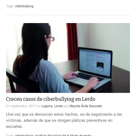
Tags:
ciberbullying
Crecen casos de ciberbullying en Lerdo
21 septiembre, 2017
en
Laguna
,
Lerdo
por
Mayela Ávila Saucedo
Una vez que se denuncian estos hechos, se da seguimiento a las
víctimas, además de que se otorgan pláticas preventivas en
escuelas.
Tags:
ciberbullying
,
Instituto Municipal de la Mujer de lerdo