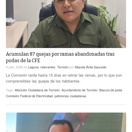
ACTUALIDADES GREM
PC29
EL EXACTO
GLOBO
EXA INFORMA
CONTEXTOS
DIÁLOGOS CON LA HISTORIA
TRAYECTO LAGUNA
TWEETS AND BEATS
A MEDIA MAÑANA
LA MEJOR 97.1 ESTÉREO GALLITO
A TODA LEY
Acumulan 87 quejas por ramas abandonadas tras
ACTUALIDADES GREM
podas de la CFE
ENTRE LAGUNEROS
PULSO
9 julio, 2026
en
Laguna
,
relevantes
,
Torreón
por
Mayela Ávila Saucedo
La Comisión tarda hasta 15 días en retirar las ramas, por lo que son
LA MEJOR INFORMACIÓN
comprensibles las quejas de los habitantes.
Tags:
Atención Ciudadana de Torreón
,
Ayuntamiento de Torreón
,
Basura de poda
,
Comisión Federal de Electricidad
,
peticiones ciudadanas