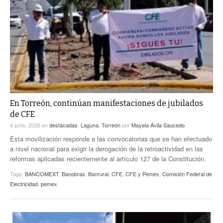
En Torreón, continúan manifestaciones de jubilados
de CFE
4 junio, 2026
en
destacadas
,
Laguna
,
Torreón
por
Mayela Ávila Saucedo
Esta movilización responde a las convocatorias que se han efectuado
a nivel nacional para exigir la derogación de la retroactividad en las
reformas aplicadas recientemente al artículo 127 de la Constitución.
Tags:
BANCOMEXT
,
Banobras
,
Banrural
,
CFE
,
CFE y Pemex
,
Comisión Federal de
Electricidad
,
pemex