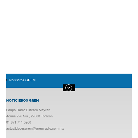
Noticieros GREM
NOTICIEROS GREM
Grupo Radio Estéreo Mayrán
Acuña 276 Sur., 27000 Torreón
01 871 711 0260
actualidadesgrem@gremradio.com.mx