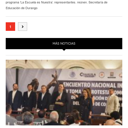
programa ‘La Escuela es Nuestra’
,
representantes
,
reúnen
,
Secretaría de
Educación de Durango
1
MÁS NOTICIAS