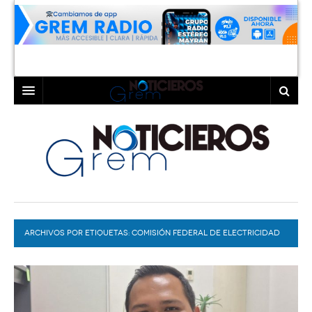
INICIO
LAGUNA
COAHUILA
TORREÓN
DURANGO
GÓMEZ PALACIO
ARCHIVOS POR ETIQUETAS:
DEPORTES
LERDO
COMISIÓN FEDERAL DE ELECTRICIDAD
PROGRAMAS
COLABORADORES
EXA