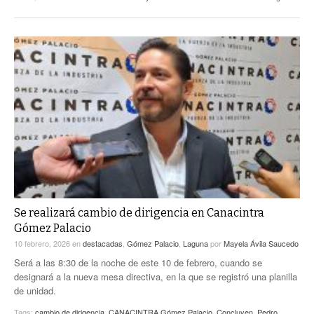
Se realizará cambio de dirigencia en Canacintra
Gómez Palacio
10 febrero, 2026
en
destacadas
,
Gómez Palacio
,
Laguna
por
Mayela Ávila Saucedo
Será a las 8:30 de la noche de este 10 de febrero, cuando se
designará a la nueva mesa directiva, en la que se registró una planilla
de unidad.
Tags:
cambio de dirigencia
,
CANACINTRA Gómez Palacio
,
Concluyen
,
Pedro