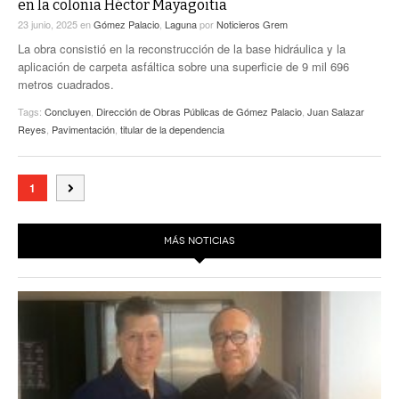
en la colonia Héctor Mayagoitia
23 junio, 2025
en
Gómez Palacio
,
Laguna
por
Noticieros Grem
La obra consistió en la reconstrucción de la base hidráulica y la
aplicación de carpeta asfáltica sobre una superficie de 9 mil 696
metros cuadrados.
Tags:
Concluyen
,
Dirección de Obras Públicas de Gómez Palacio
,
Juan Salazar
Reyes
,
Pavimentación
,
titular de la dependencia
1
MÁS NOTICIAS