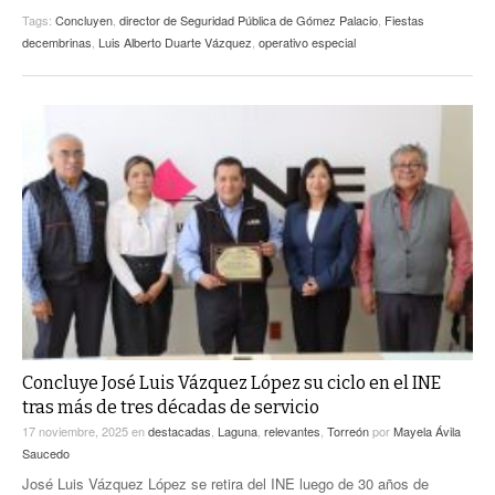
Tags:
Concluyen
,
director de Seguridad Pública de Gómez Palacio
,
Fiestas
decembrinas
,
Luis Alberto Duarte Vázquez
,
operativo especial
Concluye José Luis Vázquez López su ciclo en el INE
tras más de tres décadas de servicio
17 noviembre, 2025
en
destacadas
,
Laguna
,
relevantes
,
Torreón
por
Mayela Ávila
Saucedo
José Luis Vázquez López se retira del INE luego de 30 años de