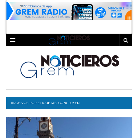
INICIO
LAGUNA
COAHUILA
TORREÓN
DURANGO
GÓMEZ PALACIO
ARCHIVOS POR ETIQUETAS:
DEPORTES
LERDO
CONCLUYEN
PROGRAMAS
COLABORADORES
EXA