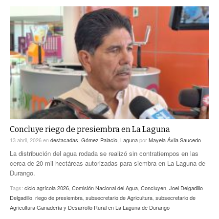
Concluye riego de presiembra en La Laguna
13 abril, 2026
en
destacadas
,
Gómez Palacio
,
Laguna
por
Mayela Ávila Saucedo
La distribución del agua rodada se realizó sin contratiempos en las
cerca de 20 mil hectáreas autorizadas para siembra en La Laguna de
Durango.
Tags:
ciclo agrícola 2026
,
Comisión Nacional del Agua
,
Concluyen
,
Joel Delgadillo
Delgadillo
,
riego de presiembra
,
subsecretario de Agricultura
,
subsecretario de
Agricultura Ganadería y Desarrollo Rural en La Laguna de Durango