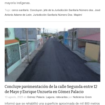
mayoría indígenas.
Tags:
cerco sanitario
,
Concluyen
,
jefe de la Jurisdicción Sanitaria Número dos
,
José
Antonio Adame de León
,
Jurisdicción Sanitaria Número Dos
,
Mapimí
Concluye pavimentación de la calle Segunda entre 12
de Mayo y Enrique Unzueta en Gómez Palacio
13 agosto, 2025
en
Gómez Palacio
,
Laguna
,
relevantes
por
Noticieros Grem
informó que se rehabilitó una superficie aproximada de mil 800 metros