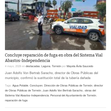
Concluye reparación de fuga en obra del Sistema Vial
Abastos-Independencia
4 mayo, 2026
en
destacadas
,
Laguna
,
Torreón
por
Mayela Ávila Saucedo
Juan Adolfo Von Bertrab Saracho, director de Obras Públicas del
municipio, confirmó la sustitución total de la tubería dañada
Tags:
Agua Potable
,
Concluyen
,
Dirección de Obras Públicas de Torreón
,
director
de Obras Públicas de Torreón
,
Juan Adolfo Von Bertrab Saracho.
,
obras del
Sistema Vial Abastos-Independencia
,
Personal del Ayuntamiento de Torreón
,
reparación de fuga