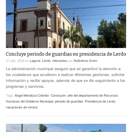
ACTUALIDADES GREM
PC29
EL EXACTO
GLOBO
EXA INFORMA
CONTEXTOS
DIÁLOGOS CON LA HISTORIA
TRAYECTO LAGUNA
TWEETS AND BEATS
A MEDIA MAÑANA
LA MEJOR 97.1 ESTÉREO GALLITO
A TODA LEY
Concluye periodo de guardias en presidencia de Lerdo
ACTUALIDADES GREM
31 julio, 2026
en
Laguna
,
Lerdo
,
relevantes
por
Noticieros Grem
ENTRE LAGUNEROS
PULSO
La administración municipal aseguró que se garantizó la atención a
los ciudadanos que acudieron a realizar diferentes gestiones, solicitar
LA MEJOR INFORMACIÓN
información y recibir apoyos, además de que se dio seguimiento a los
programas y servicios.
Tags:
Ángel Mendoza Cebrián
,
Concluyen
,
jefe del departamento de Recursos
Humanos del Gobierno Municipal
,
periodo de guardias
,
Presidencia de Lerdo
,
vacaciones de verano