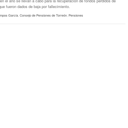
en el año se llevan a cabo para la recuperación de fondos perdidos de
ue fueron dados de baja por fallecimiento.
ampos García
,
Consejo de Pensiones de Torreón
,
Pensiones