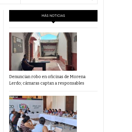
- 6 junio,
Los Dichos Y La Velocidad Por PC29
2022
MÁS NOTICIAS
‘Los Partidos Políticos No Merecen
- 18 mayo, 2022
Financiamiento’ Por PC29
‘La Laguna: Bomba De Tiempo Por Falta De
- 17 mayo, 2021
Planeación’ Por PC29
‘Las Corrupciones, Sus Formas Y Efectos’ Por
- 7 mayo, 2021
PC29
Denuncian robo en oficinas de Morena
Lerdo; cámaras captan a responsables