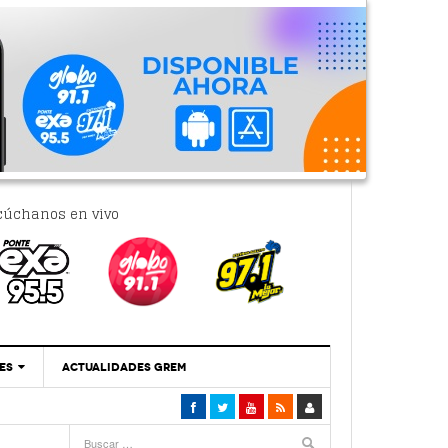
cúchanos en vivo
ES
ACTUALIDADES GREM
‘Se Vale Soñar Con Una Contraloría Ciudadana’
- 6 febrero, 2023
Por PC29