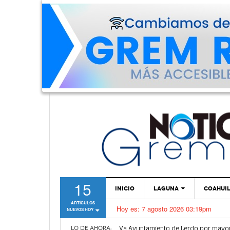
15
INICIO
LAGUNA
COAHUI
ARTÍCULOS
Hoy es:
7 agosto 2026 03:19pm
NUEVOS HOY
TORREÓN
Denuncian robo en oficinas de More
Va Ayuntamiento de Lerdo por mayor 
GÓMEZ PALACIO
LO DE AHORA: