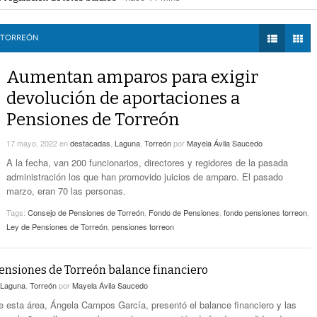
28 mins -
DIÁLOGOS CON LA
Sistema Vial Revolución-Vasconcelos Tiene Un
ar padrón de menores huérfanos por feminicidio
- hace 37 mins -
HISTORIA
- hace 2 horas -
Avance De 33 Por Ciento
 tiene un avance de 33 por ciento
- hace 2 horas -
 TORREÓN
TWEETS AND
No Hubo Daños A Obras Del Sistema Vial
BEATS
Aumentan amparos para exigir
- hace
Abastos- Independencia Por Las Lluvias
LA MEJOR 97.1
2 horas -
devolución de aportaciones a
ESTÉREO GALLITO
Pensiones de Torreón
Coparmex Laguna Se Reunirá Con CFE La
- hace 3 horas -
Próxima Semana
17 mayo, 2022
en
destacadas
,
Laguna
,
Torreón
por
Mayela Ávila Saucedo
-
Torreón Refuerza Su Compromiso Ambiental
A la fecha, van 200 funcionarios, directores y regidores de la pasada
hace 3 horas -
administración los que han promovido juicios de amparo. El pasado
marzo, eran 70 las personas.
Tags:
Consejo de Pensiones de Torreón
,
Fondo de Pensiones
,
fondo pensiones torreon
,
Ley de Pensiones de Torreón
,
pensiones torreon
ensiones de Torreón balance financiero
Laguna
,
Torreón
por
Mayela Ávila Saucedo
de esta área, Ángela Campos García, presentó el balance financiero y las