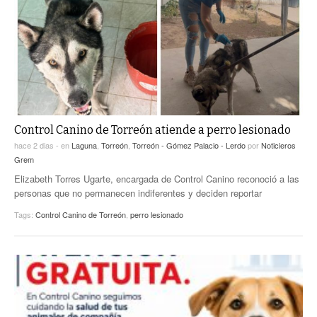
ACTUALIDADES GREM
PC29
EL EXACTO
GLOBO
EXA INFORMA
CONTEXTOS
DIÁLOGOS CON LA HISTORIA
TRAYECTO LAGUNA
TWEETS AND BEATS
A MEDIA MAÑANA
LA MEJOR 97.1 ESTÉREO GALLITO
A TODA LEY
Control Canino de Torreón atiende a perro lesionado
ACTUALIDADES GREM
hace 2 dias -
en
Laguna
,
Torreón
,
Torreón - Gómez Palacio - Lerdo
por
Noticieros
ENTRE LAGUNEROS
Grem
PULSO
Elizabeth Torres Ugarte, encargada de Control Canino reconoció a las
LA MEJOR INFORMACIÓN
personas que no permanecen indiferentes y deciden reportar
Tags:
Control Canino de Torreón
,
perro lesionado