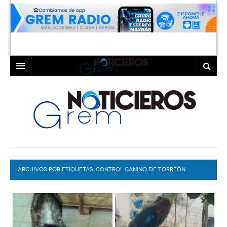
INICIO
LAGUNA
COAHUILA
TORREÓN
DURANGO
GÓMEZ PALACIO
ARCHIVOS POR ETIQUETAS:
DEPORTES
LERDO
CONTROL CANINO DE TORREÓN
PROGRAMAS
COLABORADORES
EXA