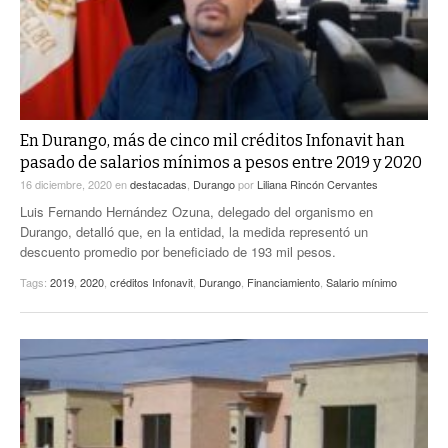
En Durango, más de cinco mil créditos Infonavit han
pasado de salarios mínimos a pesos entre 2019 y 2020
16 diciembre, 2020
en
destacadas
,
Durango
por
Liliana Rincón Cervantes
Luis Fernando Hernández Ozuna, delegado del organismo en
Durango, detalló que, en la entidad, la medida representó un
descuento promedio por beneficiado de 193 mil pesos.
Tags:
2019
,
2020
,
créditos Infonavit
,
Durango
,
Financiamiento
,
Salario mínimo