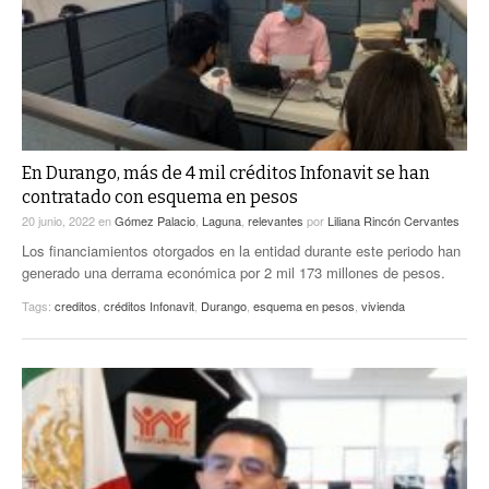
En Durango, más de 4 mil créditos Infonavit se han
contratado con esquema en pesos
20 junio, 2022
en
Gómez Palacio
,
Laguna
,
relevantes
por
Liliana Rincón Cervantes
Los financiamientos otorgados en la entidad durante este periodo han
generado una derrama económica por 2 mil 173 millones de pesos.
Tags:
creditos
,
créditos Infonavit
,
Durango
,
esquema en pesos
,
vivienda