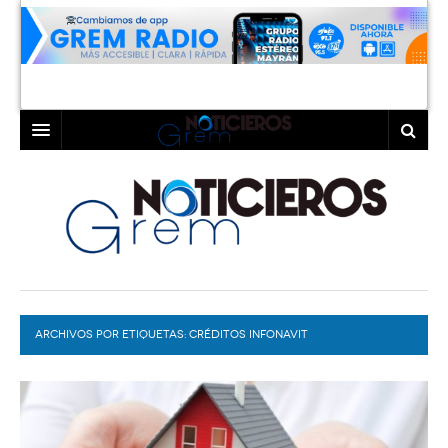
INICIO
LAGUNA
COAHUILA
TORREÓN
DURANGO
GÓMEZ PALACIO
ARCHIVOS POR ETIQUETAS:
DEPORTES
LERDO
CRÉDITOS INFONAVIT
PROGRAMAS
COLABORADORES
EXA