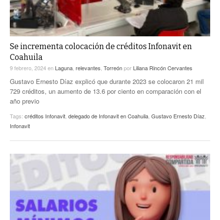
Se incrementa colocación de créditos Infonavit en
Coahuila
9 febrero, 2024
en
Laguna
,
relevantes
,
Torreón
por
Liliana Rincón Cervantes
Gustavo Ernesto Díaz explicó que durante 2023 se colocaron 21 mil
729 créditos, un aumento de 13.6 por ciento en comparación con el
año previo
Tags:
créditos Infonavit
,
delegado de Infonavit en Coahuila
,
Gustavo Ernesto Díaz
,
Infonavit