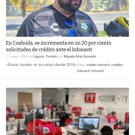
En Coahuila, se incrementa en un 20 por ciento
solicitudes de crédito ante el Infonavit
11 mayo, 2024
en
Laguna
,
Torreón
por
Mayela Ávila Saucedo
«Estos niveles no se veían desde 2016»
Tags:
crédito Infonavit
,
créditos
Infonavit
,
Infonavit