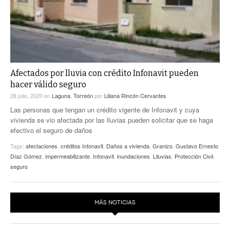
Afectados por lluvia con crédito Infonavit pueden
hacer válido seguro
28 julio, 2020
en
Laguna
,
Torreón
por
Liliana Rincón Cervantes
Las personas que tengan un crédito vigente de Infonavit y cuya
vivienda se vio afectada por las lluvias pueden solicitar que se haga
efectivo el seguro de daños
Tags:
afectaciones
,
créditos Infonavit
,
Daños a vivienda
,
Granizo
,
Gustavo Ernesto
Díaz Gómez
,
impermeabilizante
,
Infonavit
,
inundaciones
,
Llluvias
,
Protección Civil
,
seguro
MÁS NOTICIAS