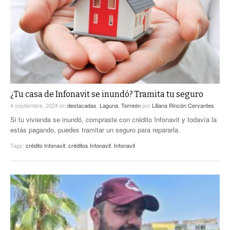
ACTUALIDADES GREM
PC29
EL EXACTO
GLOBO
EXA INFORMA
CONTEXTOS
DIÁLOGOS CON LA HISTORIA
TRAYECTO LAGUNA
TWEETS AND BEATS
A MEDIA MAÑANA
LA MEJOR 97.1 ESTÉREO GALLITO
A TODA LEY
¿Tu casa de Infonavit se inundó? Tramita tu seguro
ACTUALIDADES GREM
4 septiembre, 2024
en
destacadas
,
Laguna
,
Torreón
por
Liliana Rincón Cervantes
ENTRE LAGUNEROS
PULSO
Si tu vivienda se inundó, compraste con crédito Infonavit y todavía la
estás pagando, puedes tramitar un seguro para repararla.
LA MEJOR INFORMACIÓN
Tags:
crédito Infonavit
,
créditos Infonavit
,
Infonavit