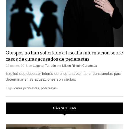
ACTUALIDADES GREM
PC29
EL EXACTO
GLOBO
EXA INFORMA
CONTEXTOS
DIÁLOGOS CON LA HISTORIA
TRAYECTO LAGUNA
TWEETS AND BEATS
A MEDIA MAÑANA
LA MEJOR 97.1 ESTÉREO GALLITO
A TODA LEY
Obispos no han solicitado a Fiscalía información sobre
ACTUALIDADES GREM
casos de curas acusados de pederastas
ENTRE LAGUNEROS
PULSO
22 marzo, 2018
en
Laguna
,
Torreón
por
Liliana Rincón Cervantes
Explicó que debe ser interés de ellos analizar las circunstancias para
LA MEJOR INFORMACIÓN
determinar si las acusaciones son ciertas.
Tags:
curas pederastas
,
pederastas
MÁS NOTICIAS