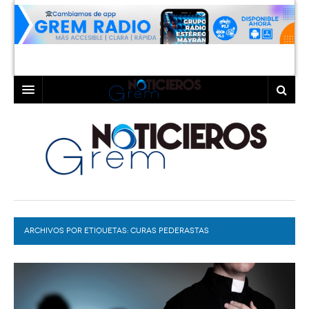
INICIO
LAGUNA
COAHUILA
TORREÓN
DURANGO
GÓMEZ PALACIO
ARCHIVOS POR ETIQUETAS:
DEPORTES
LERDO
CURAS PEDERASTAS
PROGRAMAS
COLABORADORES
EXA