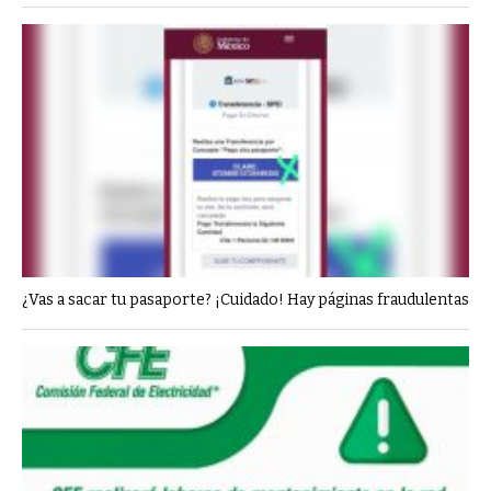
¿Vas a sacar tu pasaporte? ¡Cuidado! Hay páginas fraudulentas