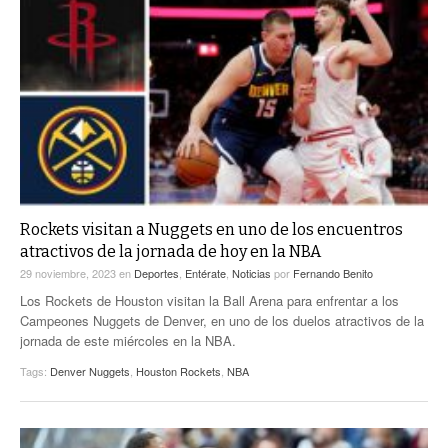
Rockets visitan a Nuggets en uno de los encuentros
atractivos de la jornada de hoy en la NBA
29 noviembre, 2023
en
Deportes
,
Entérate
,
Noticias
por
Fernando Benito
Los Rockets de Houston visitan la Ball Arena para enfrentar a los
Campeones Nuggets de Denver, en uno de los duelos atractivos de la
jornada de este miércoles en la NBA.
Tags:
Denver Nuggets
,
Houston Rockets
,
NBA