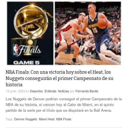
NBA Finals: Con una victoria hoy sobre el Heat, los
Nuggets conseguirán el primer Campeonato de su
historia
13 junio, 2023
en
Deportes
,
Entérate
,
Noticias
por
Fernando Benito
Los Nuggets de Denver podrían conseguir el primer Campeonato de la
NBA de su historia, si vencen hoy al Calor de Miami, en el quinto
partido de la serie por el título que se disputará en la Ball Arena.
Tags:
Denver Nuggets
,
Miami Heat
,
NBA Finals