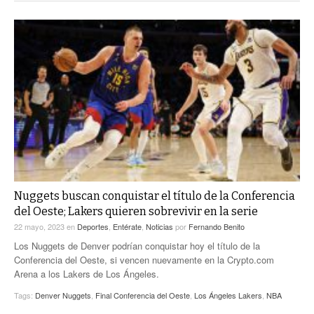
Nuggets buscan conquistar el título de la Conferencia
del Oeste; Lakers quieren sobrevivir en la serie
22 mayo, 2023
en
Deportes
,
Entérate
,
Noticias
por
Fernando Benito
Los Nuggets de Denver podrían conquistar hoy el título de la
Conferencia del Oeste, si vencen nuevamente en la Crypto.com
Arena a los Lakers de Los Ángeles.
Tags:
Denver Nuggets
,
Final Conferencia del Oeste
,
Los Ángeles Lakers
,
NBA