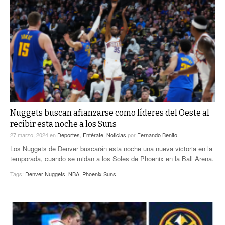
Nuggets buscan afianzarse como líderes del Oeste al
recibir esta noche a los Suns
27 marzo, 2024
en
Deportes
,
Entérate
,
Noticias
por
Fernando Benito
Los Nuggets de Denver buscarán esta noche una nueva victoria en la
temporada, cuando se midan a los Soles de Phoenix en la Ball Arena.
Tags:
Denver Nuggets
,
NBA
,
Phoenix Suns