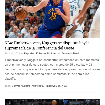
ACTUALIDADES GREM
PC29
EL EXACTO
GLOBO
EXA INFORMA
CONTEXTOS
DIÁLOGOS CON LA HISTORIA
TRAYECTO LAGUNA
TWEETS AND BEATS
A MEDIA MAÑANA
LA MEJOR 97.1 ESTÉREO GALLITO
A TODA LEY
NBA: Timberwolves y Nuggets se disputan hoy la
ACTUALIDADES GREM
supremacía de la Conferencia del Oeste
ENTRE LAGUNEROS
PULSO
10 abril, 2024
en
Deportes
,
Entérate
,
Noticias
por
Fernando Benito
Timberwolves y Nuggets se encuentran empatados en este momento
LA MEJOR INFORMACIÓN
en el primer lugar de este sector, con marca de 55 victorias y 24
derrotas, por lo que el equipo que gane dará un paso casi definitivo en
pos de concluir la temporada como sembrado #1 de cara a los
playoffs.
Tags:
Denver Nuggets
,
Minnesota Timberwolves
,
NBA