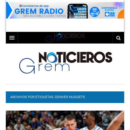
INICIO
LAGUNA
COAHUILA
TORREÓN
DURANGO
GÓMEZ PALACIO
ARCHIVOS POR ETIQUETAS:
DEPORTES
LERDO
DENVER NUGGETS
PROGRAMAS
COLABORADORES
EXA