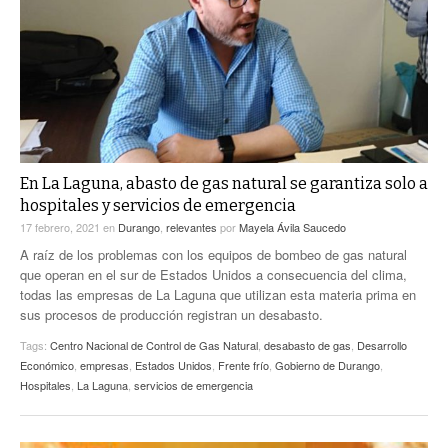
ACTUALIDADES GREM
PC29
EL EXACTO
GLOBO
EXA INFORMA
CONTEXTOS
DIÁLOGOS CON LA HISTORIA
TRAYECTO LAGUNA
TWEETS AND BEATS
A MEDIA MAÑANA
LA MEJOR 97.1 ESTÉREO GALLITO
A TODA LEY
En La Laguna, abasto de gas natural se garantiza solo a
ACTUALIDADES GREM
hospitales y servicios de emergencia
ENTRE LAGUNEROS
PULSO
17 febrero, 2021
en
Durango
,
relevantes
por
Mayela Ávila Saucedo
A raíz de los problemas con los equipos de bombeo de gas natural
LA MEJOR INFORMACIÓN
que operan en el sur de Estados Unidos a consecuencia del clima,
todas las empresas de La Laguna que utilizan esta materia prima en
sus procesos de producción registran un desabasto.
Tags:
Centro Nacional de Control de Gas Natural
,
desabasto de gas
,
Desarrollo
Económico
,
empresas
,
Estados Unidos
,
Frente frío
,
Gobierno de Durango
,
Hospitales
,
La Laguna
,
servicios de emergencia