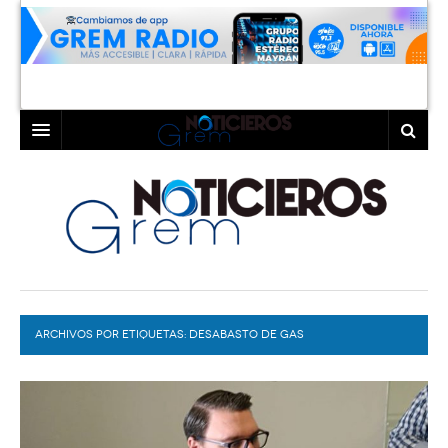
INICIO
LAGUNA
COAHUILA
TORREÓN
DURANGO
GÓMEZ PALACIO
ARCHIVOS POR ETIQUETAS:
DEPORTES
LERDO
DESABASTO DE GAS
PROGRAMAS
COLABORADORES
EXA