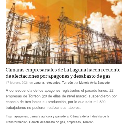
Cámaras empresariales de La Laguna hacen recuento
de afectaciones por apagones y desabasto de gas
17 febrero, 2021
en
Laguna
,
relevantes
,
Torreón
por
Mayela Ávila Saucedo
A consecuencia de los apagones registrados el pasado lunes, 22
empresas de Torreón (20 de ellas de nivel macro) suspendieron por
espacio de tres horas su producción, por lo que seis mil 589
trabajadores no pudieron realizar sus labores.
Tags:
apagones
,
camara agricola y ganadera
,
Cámara de la Industria de la
Transformación
,
Canieti
,
desabasto de gas
,
empresas
,
Torreón