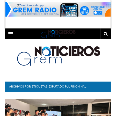
INICIO
LAGUNA
COAHUILA
TORREÓN
DURANGO
GÓMEZ PALACIO
ARCHIVOS POR ETIQUETAS:
DEPORTES
LERDO
DIPUTADO PLURINOMINAL
PROGRAMAS
COLABORADORES
EXA