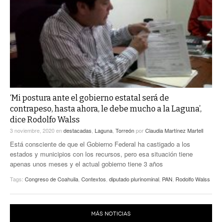
‘Mi postura ante el gobierno estatal será de
contrapeso, hasta ahora, le debe mucho a la Laguna’,
dice Rodolfo Walss
3 noviembre, 2020
en
destacadas
,
Laguna
,
Torreón
por
Claudia Martínez Martell
Está consciente de que el Gobierno Federal ha castigado a los
estados y municipios con los recursos, pero esa situación tiene
apenas unos meses y el actual gobierno tiene 3 años
Tags:
Congreso de Coahuila
,
Contextos
,
diputado plurinominal
,
PAN
,
Rodolfo Walss
MÁS NOTICIAS