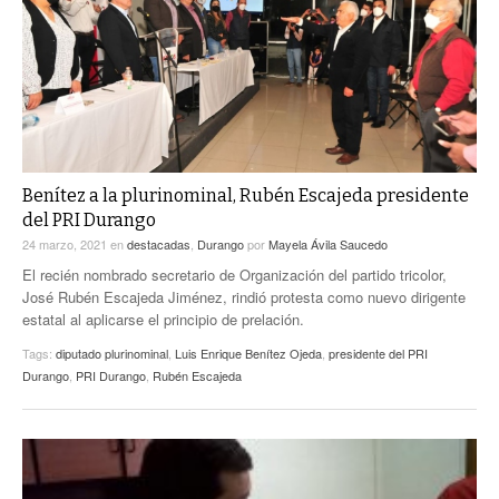
ACTUALIDADES GREM
PC29
EL EXACTO
GLOBO
EXA INFORMA
CONTEXTOS
DIÁLOGOS CON LA HISTORIA
TRAYECTO LAGUNA
TWEETS AND BEATS
A MEDIA MAÑANA
LA MEJOR 97.1 ESTÉREO GALLITO
Benítez a la plurinominal, Rubén Escajeda presidente
A TODA LEY
ACTUALIDADES GREM
del PRI Durango
24 marzo, 2021
en
destacadas
,
Durango
por
Mayela Ávila Saucedo
ENTRE LAGUNEROS
PULSO
El recién nombrado secretario de Organización del partido tricolor,
José Rubén Escajeda Jiménez, rindió protesta como nuevo dirigente
LA MEJOR INFORMACIÓN
estatal al aplicarse el principio de prelación.
Tags:
diputado plurinominal
,
Luis Enrique Benítez Ojeda
,
presidente del PRI
Durango
,
PRI Durango
,
Rubén Escajeda