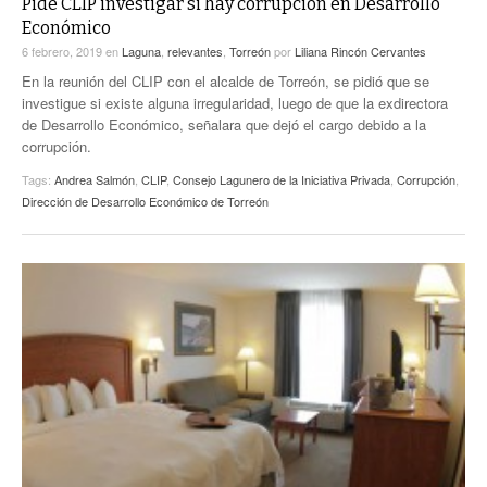
Pide CLIP investigar si hay corrupción en Desarrollo
Económico
6 febrero, 2019
en
Laguna
,
relevantes
,
Torreón
por
Liliana Rincón Cervantes
En la reunión del CLIP con el alcalde de Torreón, se pidió que se
investigue si existe alguna irregularidad, luego de que la exdirectora
de Desarrollo Económico, señalara que dejó el cargo debido a la
corrupción.
Tags:
Andrea Salmón
,
CLIP
,
Consejo Lagunero de la Iniciativa Privada
,
Corrupción
,
Dirección de Desarrollo Económico de Torreón