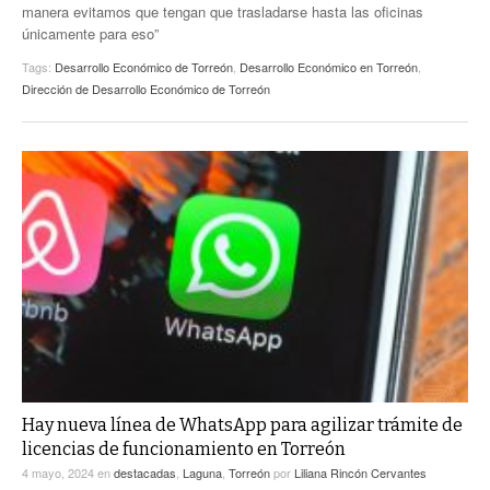
manera evitamos que tengan que trasladarse hasta las oficinas
únicamente para eso”
Tags:
Desarrollo Económico de Torreón
,
Desarrollo Económico en Torreón
,
Dirección de Desarrollo Económico de Torreón
Hay nueva línea de WhatsApp para agilizar trámite de
licencias de funcionamiento en Torreón
4 mayo, 2024
en
destacadas
,
Laguna
,
Torreón
por
Liliana Rincón Cervantes