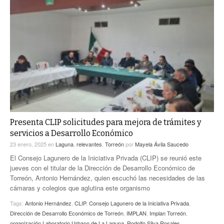
Presenta CLIP solicitudes para mejora de trámites y
servicios a Desarrollo Económico
23 enero, 2025
en
Laguna
,
relevantes
,
Torreón
por
Mayela Ávila Saucedo
El Consejo Lagunero de la Iniciativa Privada (CLIP) se reunió este
jueves con el titular de la Dirección de Desarrollo Económico de
Torreón, Antonio Hernández, quien escuchó las necesidades de las
cámaras y colegios que aglutina este organismo
Tags:
Antonio Hernández
,
CLIP
,
Consejo Lagunero de la Iniciativa Privada
,
Dirección de Desarrollo Económico de Torreón
,
IMPLAN
,
Implan Torreón
,
organización Laboratorio Urbano de La Laguna
,
Rodolfo Silva Rosales