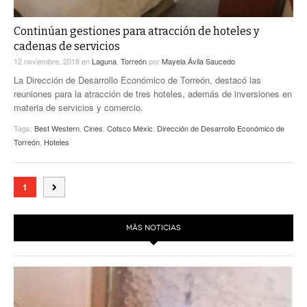
Continúan gestiones para atracción de hoteles y
cadenas de servicios
12 noviembre, 2018
en
Laguna
,
Torreón
por
Mayela Ávila Saucedo
La Dirección de Desarrollo Económico de Torreón, destacó las
reuniones para la atracción de tres hoteles, además de inversiones en
materia de servicios y comercio.
Tags:
Best Western
,
Cines
,
Cotsco Méxic
,
Dirección de Desarrollo Económico de
Torreón
,
Hoteles
1
MÁS NOTICIAS