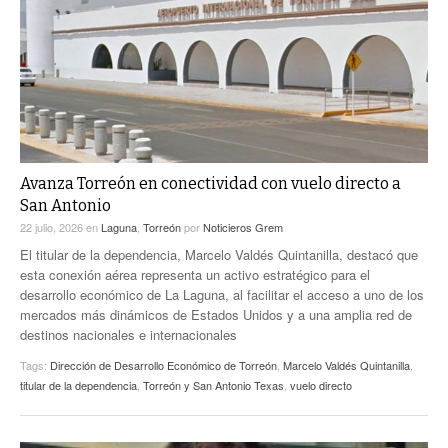
ACTUALIDADES GREM
PC29
EL EXACTO
GLOBO
EXA INFORMA
CONTEXTOS
DIÁLOGOS CON LA HISTORIA
TRAYECTO LAGUNA
TWEETS AND BEATS
A MEDIA MAÑANA
LA MEJOR 97.1 ESTÉREO GALLITO
A TODA LEY
Avanza Torreón en conectividad con vuelo directo a
ACTUALIDADES GREM
San Antonio
ENTRE LAGUNEROS
PULSO
22 julio, 2026
en
Laguna
,
Torreón
por
Noticieros Grem
El titular de la dependencia, Marcelo Valdés Quintanilla, destacó que
LA MEJOR INFORMACIÓN
esta conexión aérea representa un activo estratégico para el
desarrollo económico de La Laguna, al facilitar el acceso a uno de los
mercados más dinámicos de Estados Unidos y a una amplia red de
destinos nacionales e internacionales
Tags:
Dirección de Desarrollo Económico de Torreón
,
Marcelo Valdés Quintanilla
,
titular de la dependencia
,
Torreón y San Antonio Texas
,
vuelo directo