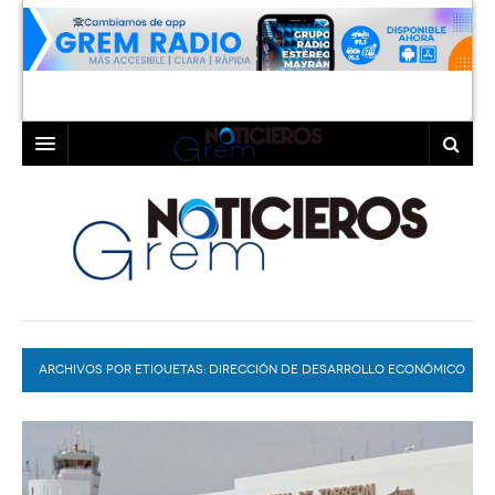
INICIO
LAGUNA
COAHUILA
TORREÓN
DURANGO
GÓMEZ PALACIO
ARCHIVOS POR ETIQUETAS:
DEPORTES
LERDO
DIRECCIÓN DE DESARROLLO ECONÓMICO
DE TORREÓN
PROGRAMAS
COLABORADORES
EXA