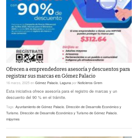
Ofrecen a emprendedores asesoría y descuentos para
registrar sus marcas en Gómez Palacio
16 marzo, 2025
en
Gómez Palacio
,
Laguna
por
Noticieros Grem
Esta iniciativa ofrece asesoría para el registro de marcas y un
descuento del 90 % en el trámite.
Tags:
Ayuntamiento de Gómez Palacio
,
Dirección de Desarrollo Económico y
Turismo
,
Dirección de Desarrollo Económico y Turismo de Gómez Palacio
,
mipymes