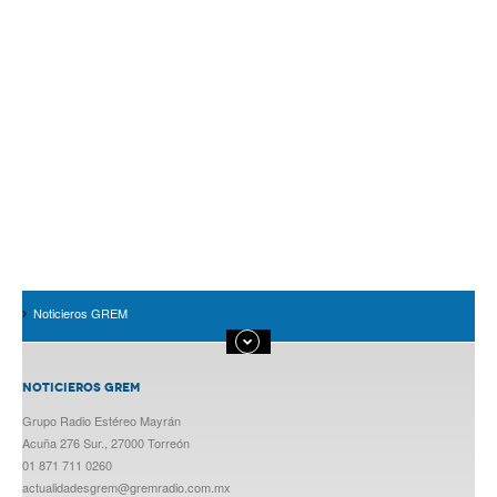
Noticieros GREM
NOTICIEROS GREM
Grupo Radio Estéreo Mayrán
Acuña 276 Sur., 27000 Torreón
01 871 711 0260
actualidadesgrem@gremradio.com.mx