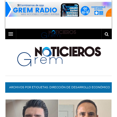
INICIO
LAGUNA
COAHUILA
TORREÓN
DURANGO
GÓMEZ PALACIO
ARCHIVOS POR ETIQUETAS:
DEPORTES
LERDO
DIRECCIÓN DE DESARROLLO ECONÓMICO
Y TURISMO DE GÓMEZ PALACIO
PROGRAMAS
COLABORADORES
EXA