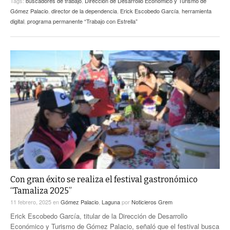
Tags:
buscadores de trabajo
,
Dirección de Desarrollo Económico y Turismo de
Gómez Palacio
,
director de la dependencia
,
Erick Escobedo García
,
herramienta
digital
,
programa permanente “Trabajo con Estrella”
Con gran éxito se realiza el festival gastronómico
“Tamaliza 2025”
11 febrero, 2025
en
Gómez Palacio
,
Laguna
por
Noticieros Grem
Erick Escobedo García, titular de la Dirección de Desarrollo
Económico y Turismo de Gómez Palacio, señaló que el festival busca