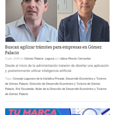
ACTUALIDADES GREM
PC29
EL EXACTO
GLOBO
EXA INFORMA
CONTEXTOS
DIÁLOGOS CON LA HISTORIA
TRAYECTO LAGUNA
TWEETS AND BEATS
A MEDIA MAÑANA
LA MEJOR 97.1 ESTÉREO GALLITO
A TODA LEY
Buscan agilizar trámites para empresas en Gómez
ACTUALIDADES GREM
Palacio
ENTRE LAGUNEROS
PULSO
3 julio, 2025
en
Gómez Palacio
,
Laguna
por
Liliana Rincón Cervantes
Desde el inicio de la administración trataron de diseñar una aplicación
LA MEJOR INFORMACIÓN
y posteriormente utilizar inteligencia artificial.
Tags:
Consejo Lagunero de la Iniciativa Privada
,
Desarrollo Económico y Turismo
de Gómez Palacio
,
Dirección de Desarrollo Económico y Turismo de Gómez
Palacio
,
Eric Escobedo
,
titular de la Dirección de Desarrollo Económico y Turismo
de Gómez Palacio