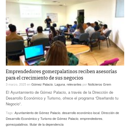
Emprendedores gomezpalatinos reciben asesorías
para el crecimiento de sus negocios
3 marzo, 2025
en
Gómez Palacio
,
Laguna
,
relevantes
por
Noticieros Grem
El Ayuntamiento de Gómez Palacio, a través de la Dirección de
Desarrollo Económico y Turismo, ofrece el programa “Diseñando tu
Negocio”.
Tags:
Ayuntamiento de Gómez Palacio
,
desarrollo económico local
,
Dirección de
Desarrollo Económico y Turismo de Gómez Palacio
,
emprendedores
,
gomezpalatinos
,
titular de la dependencia