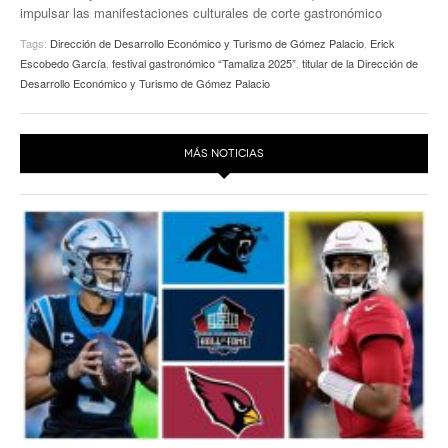
impulsar las manifestaciones culturales de corte gastronómico
Tags:
Dirección de Desarrollo Económico y Turismo de Gómez Palacio
,
Erick
Escobedo García
,
festival gastronómico “Tamaliza 2025”
,
titular de la Dirección de
Desarrollo Económico y Turismo de Gómez Palacio
MÁS NOTICIAS