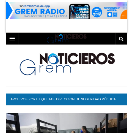
INICIO
LAGUNA
COAHUILA
TORREÓN
DURANGO
GÓMEZ PALACIO
ARCHIVOS POR ETIQUETAS:
DEPORTES
LERDO
DIRECCIÓN DE SEGURIDAD PÚBLICA
MUNICIPAL DE MATAMOROS
PROGRAMAS
COLABORADORES
EXA