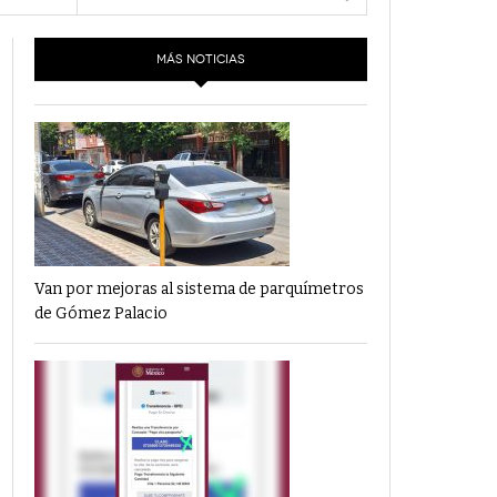
- 6 junio,
Los Dichos Y La Velocidad Por PC29
2022
e 10
MÁS NOTICIAS
‘Los Partidos Políticos No Merecen
- 18 mayo, 2022
Financiamiento’ Por PC29
‘La Laguna: Bomba De Tiempo Por Falta De
- 17 mayo, 2021
Planeación’ Por PC29
‘Las Corrupciones, Sus Formas Y Efectos’ Por
- 7 mayo, 2021
PC29
Van por mejoras al sistema de parquímetros
de Gómez Palacio