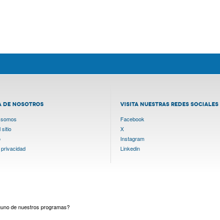
A DE NOSOTROS
VISITA NUESTRAS REDES SOCIALES
 somos
Facebook
sitio
X
o
Instagram
 privacidad
Linkedin
lguno de nuestros programas?