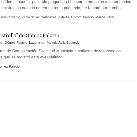
 político al asunto, pues sin preguntar ni buscar información solo pretenden
dministración cuando no era un tema prioritario, se tomará otro rumbo»
,
ayuntamiento
,
cerro de las Calabazas
,
estrella
,
Gómez Palacio
,
Marina Vitela
estrella” de Gómez Palacio
en
Gómez Palacio
,
Laguna
por
Mayela Ávila Saucedo
área de Comunicación Social, el Municipio manifiesta desconocer los
os que se registró esta eventualidad
ómez Palacio