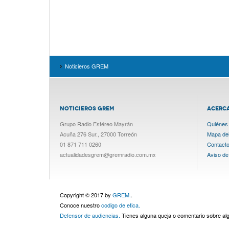
Noticieros GREM
NOTICIEROS GREM
ACERC
Grupo Radio Estéreo Mayrán
Quiénes
Acuña 276 Sur., 27000 Torreón
Mapa del 
01 871 711 0260
Contact
actualidadesgrem@gremradio.com.mx
Aviso de
Copyright © 2017 by
GREM.
.
Conoce nuestro
codigo de etica.
Defensor de audiencias.
Tienes alguna queja o comentario sobre a