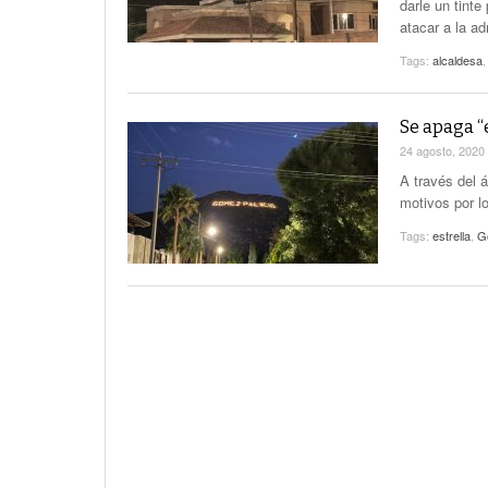
darle un tinte
atacar a la a
Tags:
alcaldesa
Se apaga “
24 agosto, 2020
A través del 
motivos por l
Tags:
estrella
,
G