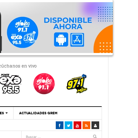
cúchanos en vivo
ES
ACTUALIDADES GREM
‘Se Vale Soñar Con Una Contraloría Ciudadana’
- 6 febrero, 2023
Por PC29