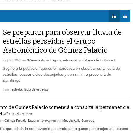
! Hay páginas fraudulentas
- hace 8 horas -
DIÁLOGOS CON LA
Promueven Campaña Sobre Derechos De Las
eléctrica programadas en Gómez Palacio
- hace 9 horas -
HISTORIA
- hace 10 horas -
Víctimas Y Contra La Tortura
 federales obliga a Lerdo a ajustar finanzas e incrementar recaudación
- hac
 las víctimas y contra la tortura
- hace 10 horas -
TWEETS AND
-
Alistan Edición 80 De La Feria De Torreón
BEATS
Se preparan para observar lluvia de
hace 10 horas -
LA MEJOR 97.1
estrellas perseidas el Grupo
ESTÉREO GALLITO
Hay Que Esperar A Que Se Pongan De
Astronómico de Gómez Palacio
Acuerdo Los Alcaldes: Presidente De La
-
Comisión De Movilidad Sobre Paso De Taxis
27 julio, 2023
en
Gómez Palacio
,
Laguna
,
relevantes
por
Mayela Ávila Saucedo
hace 11 horas -
Sugirió a la población que esté interesada en observar esta lluvia de
Van Más De 4 Mil Taxis Verificados En Torreón.
estrellas, buscar cielos despejados y con mínima presencia de
- hace 13 horas -
Sigue El Robo De Catalizadores
alumbrado.
Tags:
estrella
,
lluvia de estrellas
to de Gómez Palacio someterá a consulta la permanencia
ella” en el cerro
en
Gómez Palacio
,
Laguna
,
relevantes
por
Mayela Ávila Saucedo
dijo que «dada la controversia generada por algunos personajes que buscan