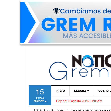
15
INICIO
LAGUNA
COAHUI
LO MÁS
Hoy es:
6 agosto 2026 01:05am
RECIENTE
TORREÓN
Van por mejoras al sistema de parq
GÓMEZ PALACIO
LO DE AHORA: