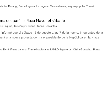
ahuila
,
Durangi
,
Frena Laguna
,
La Laguna
,
Manifestantes
,
seguro popular
,
Torreón
na ocupará la Plaza Mayor el sábado
en
Laguna
,
Torreón
por
Liliana Rincón Cervantes
 informó que el sábado 15 de agosto a las 7 de la noche, integrantes de la
hará una nueva protesta contra el presidente de la República en la Plaza
VID-19
,
Frena Laguna
,
Frente Nacional AntiAMLO
,
laguneros
,
Ofelia González
,
Plaza