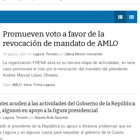
mercial de Torreón
- hace 31 mins -
DIÁLOGOS CON LA
Proponen Más Tecnología Para Vigilar La
ncias de construcción
- hace 40 mins -
HISTORIA
- hace 20 mins -
Movilidad De Taxis
tuita de mascotas
- hace 1 hora -
TWEETS AND
Detienen A 18 Personas En Centro Comercial
BEATS
Promueven voto a favor de la
- hace 31 mins -
De Torreón
LA MEJOR 97.1
revocación de mandato de AMLO
ESTÉREO GALLITO
Realizan En Torreón Trámites De Licencias De
- hace 40 mins -
Construcción
19 agosto, 2021
en
Laguna
,
Torreón
por
Liliana Rincón Cervantes
La organización FRENA está en su tercera etapa de actividades, en este
Invitan A Vacunación Antirrábica Gratuita De
caso promoverá el voto por la revocación del mandato del presidente
- hace 1 hora -
Mascotas
Andrés Manuel López Obrador.
Tags:
AMLO
,
frena
,
Frena Laguna
tes acuden a las actividades del Gobierno de la República
; algunos en apoyo a la figura presidencial
en
Laguna
,
Torreón
por
Mayela Ávila Saucedo
edir al presidente de la República su apoyo a diversos problemas que se
La Laguna y en algunos casos para respaldar al gobierno de la Cuarta
n.