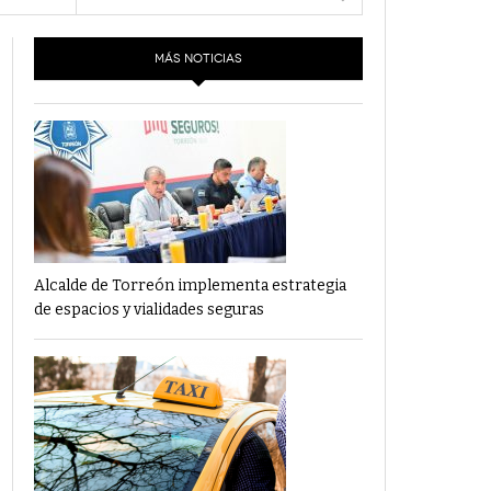
- 6 junio,
Los Dichos Y La Velocidad Por PC29
2022
MÁS NOTICIAS
‘Los Partidos Políticos No Merecen
- 18 mayo, 2022
Financiamiento’ Por PC29
‘La Laguna: Bomba De Tiempo Por Falta De
- 17 mayo, 2021
Planeación’ Por PC29
‘Las Corrupciones, Sus Formas Y Efectos’ Por
- 7 mayo, 2021
PC29
Alcalde de Torreón implementa estrategia
de espacios y vialidades seguras