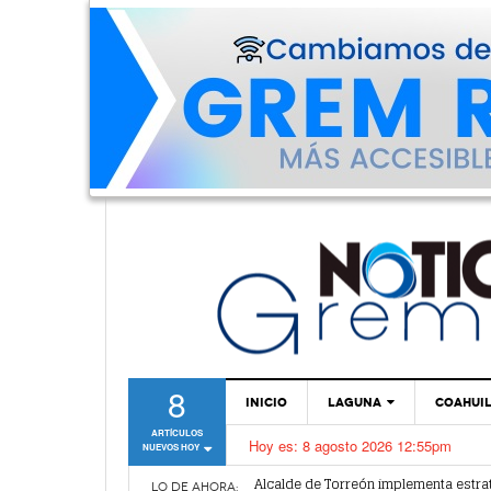
8
INICIO
LAGUNA
COAHUI
ARTÍCULOS
Hoy es:
8 agosto 2026 12:55pm
NUEVOS HOY
TORREÓN
Alcalde de Torreón implementa estra
Proponen más tecnología para vigilar
GÓMEZ PALACIO
LO DE AHORA: