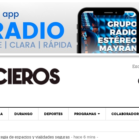
Es
LA
DURANGO
DEPORTES
PROGRAMAS
COLABORADOR
EXA
PC29
Alcalde De Torreón Implementa Estrategia De
tegia de espacios y vialidades seguras
- hace 6 mins -
- hace 6 mins -
Espacios Y Vialidades Seguras
 la movilidad de taxis
- hace 20 mins -
GLOBO