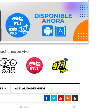
cúchanos en vivo
ES
ACTUALIDADES GREM
‘Se Vale Soñar Con Una Contraloría Ciudadana’
- 6 febrero, 2023
Por PC29