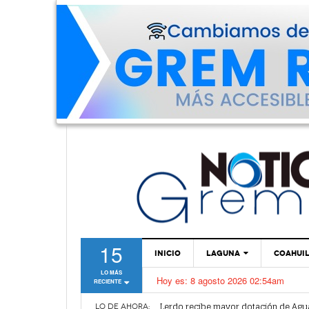
15
INICIO
LAGUNA
COAHUI
LO MÁS
Hoy es:
8 agosto 2026 02:54am
RECIENTE
TORREÓN
Vamos a ser parte de esta nueva et
Lerdo recibe mayor dotación de Agu
GÓMEZ PALACIO
LO DE AHORA: