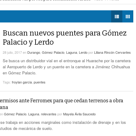
voto ciudadano a 50 jueces en 2028
- hace 12 horas -
DIÁLOGOS CON LA
- hace 12 horas -
Detectan Robo A Través Del C2
na Lerdo; cámaras captan a responsables
- hace 12 horas -
HISTORIA
regulación de lotes baldíos
- hace 12 horas -
TWEETS AND
Sistema Vial Revolución-Vasconcelos Tiene Un
BEATS
Buscan nuevos puentes para Gómez
- hace 13 horas -
Avance De 33 Por Ciento
LA MEJOR 97.1
Palacio y Lerdo
ESTÉREO GALLITO
No Hubo Daños A Obras Del Sistema Vial
- hace
Abastos- Independencia Por Las Lluvias
28 julio, 2017
en
Durango
,
Gómez Palacio
,
Laguna
,
Lerdo
por
Liliana Rincón Cervantes
14 horas -
Se busca un distribuidor vial en el entronque al Huarache por la carretera
al Aeropuerto de Lerdo y un puente en la carretera a Jiménez Chihuahua
Coparmex Laguna Se Reunirá Con CFE La
en Gómez Palacio.
- hace 14 horas -
Próxima Semana
Tags:
froylan garcia
,
puentes
permisos ante Ferromex para que cedan terrenos a obra
tana
en
Gómez Palacio
,
Laguna
,
relevantes
por
Mayela Ávila Saucedo
, se trabaja en acciones marginales como instalación de drenaje y en los
studios de mecánica de suelo.