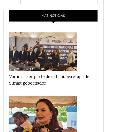
- 6 junio,
Los Dichos Y La Velocidad Por PC29
2022
MÁS NOTICIAS
‘Los Partidos Políticos No Merecen
- 18 mayo, 2022
Financiamiento’ Por PC29
‘La Laguna: Bomba De Tiempo Por Falta De
- 17 mayo, 2021
Planeación’ Por PC29
‘Las Corrupciones, Sus Formas Y Efectos’ Por
- 7 mayo, 2021
PC29
Vamos a ser parte de esta nueva etapa de
Simas: gobernador