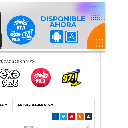
cúchanos en vivo
ES
ACTUALIDADES GREM
‘Se Vale Soñar Con Una Contraloría Ciudadana’
- 6 febrero, 2023
Por PC29