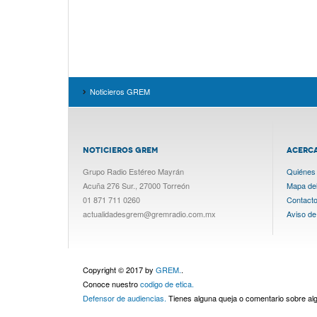
Noticieros GREM
NOTICIEROS GREM
ACERC
Grupo Radio Estéreo Mayrán
Quiénes
Acuña 276 Sur., 27000 Torreón
Mapa del 
01 871 711 0260
Contact
actualidadesgrem@gremradio.com.mx
Aviso de
Copyright © 2017 by
GREM.
.
Conoce nuestro
codigo de etica.
Defensor de audiencias.
Tienes alguna queja o comentario sobre a