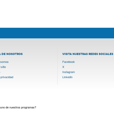
A DE NOSOTROS
VISITA NUESTRAS REDES SOCIALES
 somos
Facebook
sitio
X
o
Instagram
 privacidad
Linkedin
lguno de nuestros programas?