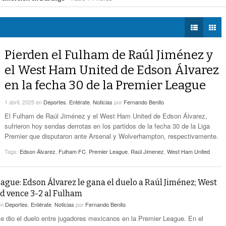
Zaragoza bloquearon Mieleras
- hace 14 horas -
DIÁLOGOS CON LA
Por Falta De Agua, Vecinos De Villa Zaragoza
perar Agua Saludable
- hace 14 horas -
HISTORIA
- hace 14 horas -
Bloquearon Mieleras
r de Justicia de Durango por presunto cohecho
- hace 14 horas -
TWEETS AND
Anuncian Nuevo Pozo De Agua Potable Para
BEATS
Pierden el Fulham de Raúl Jiménez y
- hace 17 horas -
Torreón
LA MEJOR 97.1
el West Ham United de Edson Álvarez
ESTÉREO GALLITO
Lanzan Convocatoria Del Concurso De Poesía
en la fecha 30 de la Premier League
- hace 19 horas -
Enriqueta Ochoa
1 abril, 2025
en
Deportes
,
Entérate
,
Noticias
por
Fernando Benito
Expone CLIP Preocupación Por Reformas
Laborales. ‘Hacen Ver A Patrones Como
El Fulham de Raúl Jiménez y el West Ham United de Edson Álvarez,
- hace 19 horas -
Enemigos’, Considera
sufrieron hoy sendas derrotas en los partidos de la fecha 30 de la Liga
Premier que disputaron ante Arsenal y Wolverhampton, respectivamente.
Tags:
Edson Álvarez
,
Fulham FC
,
Premier League
,
Raúl Jimenez
,
West Ham United
ague: Edson Álvarez le gana el duelo a Raúl Jiménez; West
d vence 3-2 al Fulham
en
Deportes
,
Entérate
,
Noticias
por
Fernando Benito
e dio el duelo entre jugadores mexicanos en la Premier League. En el