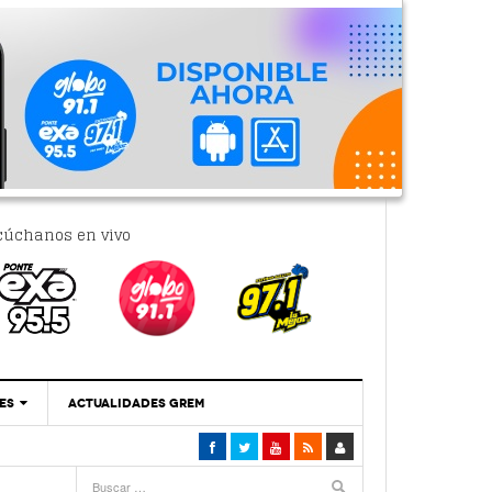
cúchanos en vivo
ES
ACTUALIDADES GREM
‘Se Vale Soñar Con Una Contraloría Ciudadana’
- 6 febrero, 2023
Por PC29