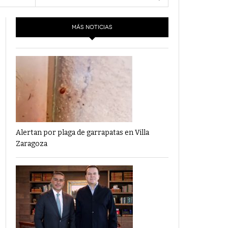
- 6 junio,
Los Dichos Y La Velocidad Por PC29
2022
MÁS NOTICIAS
‘Los Partidos Políticos No Merecen
- 18 mayo, 2022
Financiamiento’ Por PC29
‘La Laguna: Bomba De Tiempo Por Falta De
- 17 mayo, 2021
Planeación’ Por PC29
‘Las Corrupciones, Sus Formas Y Efectos’ Por
- 7 mayo, 2021
PC29
Alertan por plaga de garrapatas en Villa
Zaragoza