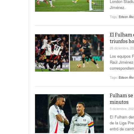
London Stadi
Jiménez.
Tags:
Edson Álv
El Fulham 
triunfos ho
26 diciembre, 2
Los equipos F
Raúl Jiménez 
correspondien
Tags:
Edson Álv
Fulham se 
minutos
5 diciembre, 20
El Fulham der
de la Liga Pr
entró de camb