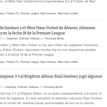
um, el West Ham United terminó imponiéndose 3-2 al Fulham de Raúl
arez
,
Fulham FC
,
Premier League
,
Raúl Jimenez
,
West Ham United
de Jiménez y el West Ham United de Álvarez, obtienen
y en la fecha 18 de la Premier League
024
en
Deportes
,
Entérate
,
Noticias
por
Fernando Benito
ulham y West Ham United, en los que militan los jugadores mexicanos
y Edson Álvarez, obtuvieron triunfos hoy en sus respectivos partidos
tes a la fecha 18 de la Premier League.
arez
,
Fulham FC
,
Premier League
,
Raúl Jimenez
,
West Ham United
impone 3-1 al Brighton Albion; Raúl Jiménez jugó algunos
24
en
Deportes
,
Entérate
,
Noticias
por
Fernando Benito
rotó hoy 3-1 al Brighton Albion, en un duelo correspondiente a la fecha 14
emier de Inglaterra. En este encuentro el delantero mexicano Raúl Jiménez
ió al minuto 80, teniendo pocas oportunidades de lucir en la cancha.