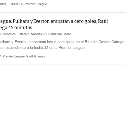
lbion
,
Fulham FC
,
Premier League
ague: Fulham y Everton empatan a cero goles; Raúl
ega 45 minutos
en
Deportes
,
Entérate
,
Noticias
por
Fernando Benito
ulham y Everton empataron hoy a cero goles en el Estadio Craven Cottage,
 correspondiente a la fecha 22 de la Premier League.
C
,
Premier League
,
Raúl Jimenez