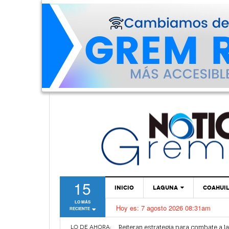
15
INICIO
LAGUNA
COAHUI
LO MÁS
Hoy es:
7 agosto 2026 08:31am
RECIENTE
TORREÓN
Alertan por plaga de garrapatas en Vi
Reiteran estrategia para combate a l
GÓMEZ PALACIO
LO DE AHORA: