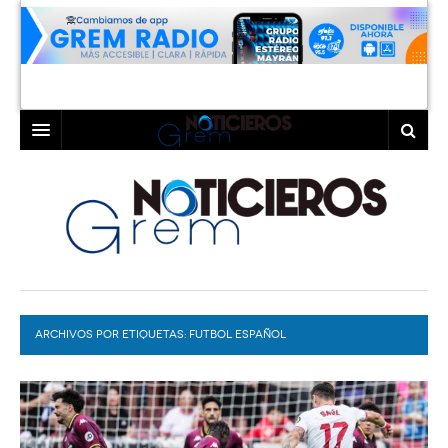
INICIO
LAGUNA
COAHUILA
TORREÓN
DURANGO
GÓMEZ PALACIO
ARCHIVOS POR ETIQUETAS:
DEPORTES
LERDO
FUTBOL ESPAÑOL
PROGRAMAS
COLABORADORES
EXA