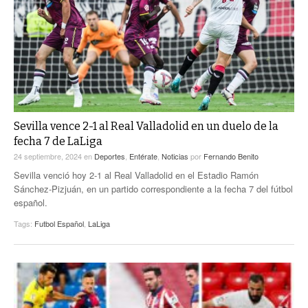
ACTUALIDADES GREM
PC29
EL EXACTO
GLOBO
EXA INFORMA
CONTEXTOS
DIÁLOGOS CON LA HISTORIA
TRAYECTO LAGUNA
TWEETS AND BEATS
A MEDIA MAÑANA
LA MEJOR 97.1 ESTÉREO GALLITO
A TODA LEY
Sevilla vence 2-1 al Real Valladolid en un duelo de la
ACTUALIDADES GREM
fecha 7 de LaLiga
ENTRE LAGUNEROS
PULSO
24 septiembre, 2024
en
Deportes
,
Entérate
,
Noticias
por
Fernando Benito
Sevilla venció hoy 2-1 al Real Valladolid en el Estadio Ramón
LA MEJOR INFORMACIÓN
Sánchez-Pizjuán, en un partido correspondiente a la fecha 7 del fútbol
español.
Tags:
Futbol Español
,
LaLiga