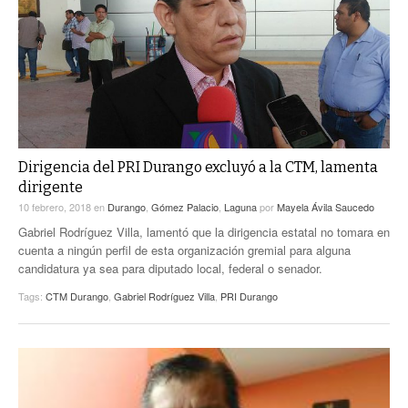
ACTUALIDADES GREM
PC29
EL EXACTO
GLOBO
EXA INFORMA
CONTEXTOS
DIÁLOGOS CON LA HISTORIA
TRAYECTO LAGUNA
TWEETS AND BEATS
A MEDIA MAÑANA
LA MEJOR 97.1 ESTÉREO GALLITO
A TODA LEY
Dirigencia del PRI Durango excluyó a la CTM, lamenta
ACTUALIDADES GREM
dirigente
ENTRE LAGUNEROS
PULSO
10 febrero, 2018
en
Durango
,
Gómez Palacio
,
Laguna
por
Mayela Ávila Saucedo
Gabriel Rodríguez Villa, lamentó que la dirigencia estatal no tomara en
LA MEJOR INFORMACIÓN
cuenta a ningún perfil de esta organización gremial para alguna
candidatura ya sea para diputado local, federal o senador.
Tags:
CTM Durango
,
Gabriel Rodríguez Villa
,
PRI Durango