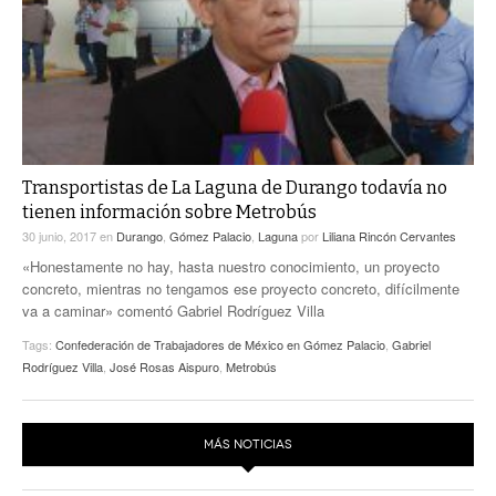
Transportistas de La Laguna de Durango todavía no
tienen información sobre Metrobús
30 junio, 2017
en
Durango
,
Gómez Palacio
,
Laguna
por
Liliana Rincón Cervantes
«Honestamente no hay, hasta nuestro conocimiento, un proyecto
concreto, mientras no tengamos ese proyecto concreto, difícilmente
va a caminar» comentó Gabriel Rodríguez Villa
Tags:
Confederación de Trabajadores de México en Gómez Palacio
,
Gabriel
Rodríguez Villa
,
José Rosas Aispuro
,
Metrobús
MÁS NOTICIAS