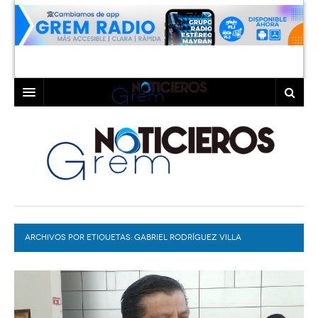
INICIO
LAGUNA
COAHUILA
TORREÓN
DURANGO
GÓMEZ PALACIO
ARCHIVOS POR ETIQUETAS:
DEPORTES
LERDO
GABRIEL RODRÍGUEZ VILLA
PROGRAMAS
COLABORADORES
EXA