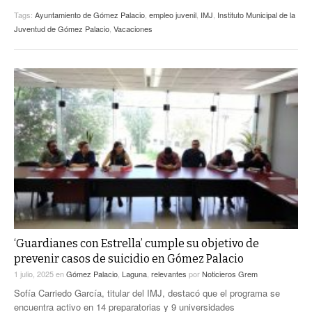
Tags:
Ayuntamiento de Gómez Palacio
,
empleo juvenil
,
IMJ
,
Instituto Municipal de la
Juventud de Gómez Palacio
,
Vacaciones
‘Guardianes con Estrella’ cumple su objetivo de
prevenir casos de suicidio en Gómez Palacio
1 julio, 2025
en
Gómez Palacio
,
Laguna
,
relevantes
por
Noticieros Grem
Sofía Carriedo García, titular del IMJ, destacó que el programa se
encuentra activo en 14 preparatorias y 9 universidades