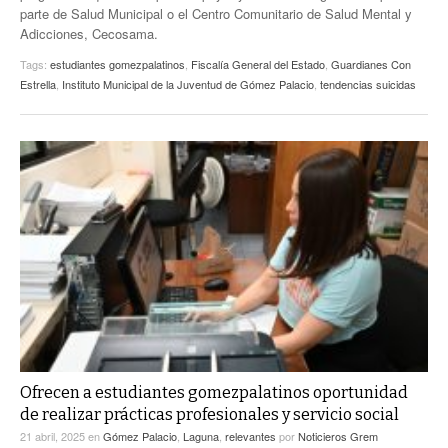
parte de Salud Municipal o el Centro Comunitario de Salud Mental y
Adicciones, Cecosama.
Tags:
estudiantes gomezpalatinos
,
Fiscalía General del Estado
,
Guardianes Con
Estrella
,
Instituto Municipal de la Juventud de Gómez Palacio
,
tendencias suicidas
Ofrecen a estudiantes gomezpalatinos oportunidad
de realizar prácticas profesionales y servicio social
21 abril, 2025
en
Gómez Palacio
,
Laguna
,
relevantes
por
Noticieros Grem