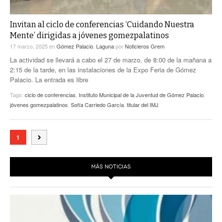
Invitan al ciclo de conferencias ‘Cuidando Nuestra
Mente’ dirigidas a jóvenes gomezpalatinos
17 marzo, 2025
en
Gómez Palacio
,
Laguna
por
Noticieros Grem
La actividad se llevará a cabo el 27 de marzo, de 8:00 de la mañana a
2:15 de la tarde, en las instalaciones de la Expo Feria de Gómez
Palacio. La entrada es libre
Tags:
ciclo de conferencias
,
Instituto Municipal de la Juventud de Gómez Palacio
,
jóvenes gomezpalatinos
,
Sofía Carriedo García
,
titular del IMJ
1
MÁS NOTICIAS