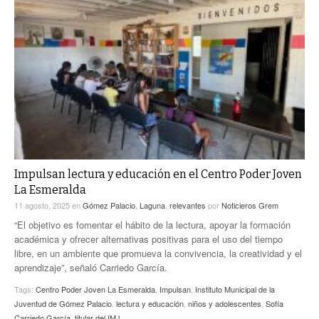
Impulsan lectura y educación en el Centro Poder Joven
La Esmeralda
11 agosto, 2025
en
Gómez Palacio
,
Laguna
,
relevantes
por
Noticieros Grem
“El objetivo es fomentar el hábito de la lectura, apoyar la formación
académica y ofrecer alternativas positivas para el uso del tiempo
libre, en un ambiente que promueva la convivencia, la creatividad y el
aprendizaje”, señaló Carriedo García.
Tags:
Centro Poder Joven La Esmeralda
,
Impulsan
,
Instituto Municipal de la
Juventud de Gómez Palacio
,
lectura y educación
,
niños y adolescentes
,
Sofía
Carriedo García
,
titular del IMJ