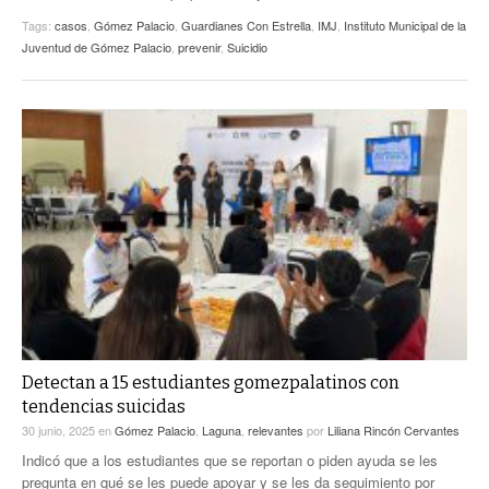
Tags:
casos
,
Gómez Palacio
,
Guardianes Con Estrella
,
IMJ
,
Instituto Municipal de la
Juventud de Gómez Palacio
,
prevenir
,
Suicidio
Detectan a 15 estudiantes gomezpalatinos con
tendencias suicidas
30 junio, 2025
en
Gómez Palacio
,
Laguna
,
relevantes
por
Liliana Rincón Cervantes
Indicó que a los estudiantes que se reportan o piden ayuda se les
pregunta en qué se les puede apoyar y se les da seguimiento por