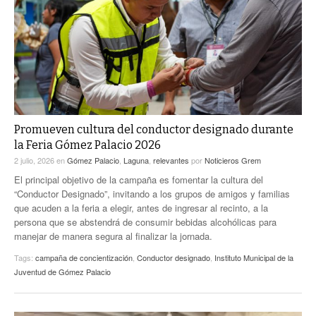
ACTUALIDADES GREM
PC29
EL EXACTO
GLOBO
EXA INFORMA
CONTEXTOS
DIÁLOGOS CON LA HISTORIA
TRAYECTO LAGUNA
TWEETS AND BEATS
A MEDIA MAÑANA
LA MEJOR 97.1 ESTÉREO GALLITO
A TODA LEY
Promueven cultura del conductor designado durante
ACTUALIDADES GREM
la Feria Gómez Palacio 2026
ENTRE LAGUNEROS
PULSO
2 julio, 2026
en
Gómez Palacio
,
Laguna
,
relevantes
por
Noticieros Grem
El principal objetivo de la campaña es fomentar la cultura del
LA MEJOR INFORMACIÓN
“Conductor Designado”, invitando a los grupos de amigos y familias
que acuden a la feria a elegir, antes de ingresar al recinto, a la
persona que se abstendrá de consumir bebidas alcohólicas para
manejar de manera segura al finalizar la jornada.
Tags:
campaña de concientización
,
Conductor designado
,
Instituto Municipal de la
Juventud de Gómez Palacio