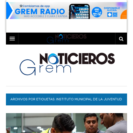
INICIO
LAGUNA
COAHUILA
TORREÓN
DURANGO
GÓMEZ PALACIO
ARCHIVOS POR ETIQUETAS:
DEPORTES
LERDO
INSTITUTO MUNICIPAL DE LA JUVENTUD
DE GÓMEZ PALACIO
PROGRAMAS
COLABORADORES
EXA