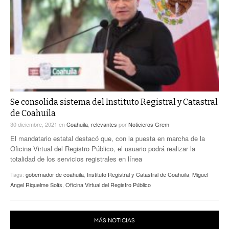
Se consolida sistema del Instituto Registral y Catastral
de Coahuila
30 diciembre, 2021
en
Coahuila
,
relevantes
por
Noticieros Grem
El mandatario estatal destacó que, con la puesta en marcha de la
Oficina Virtual del Registro Público, el usuario podrá realizar la
totalidad de los servicios registrales en línea
Tags:
gobernador de coahuila
,
Instituto Registral y Catastral de Coahuila
,
Miguel
Angel Riquelme Solís
,
Oficina Virtual del Registro Público
MÁS NOTICIAS