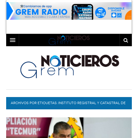
INICIO
LAGUNA
COAHUILA
TORREÓN
DURANGO
GÓMEZ PALACIO
ARCHIVOS POR ETIQUETAS:
DEPORTES
LERDO
INSTITUTO REGISTRAL Y CATASTRAL DE
COAHUILA
PROGRAMAS
COLABORADORES
EXA