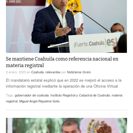
ACTUALIDADES GREM
PC29
EL EXACTO
GLOBO
EXA INFORMA
CONTEXTOS
DIÁLOGOS CON LA HISTORIA
TRAYECTO LAGUNA
TWEETS AND BEATS
A MEDIA MAÑANA
LA MEJOR 97.1 ESTÉREO GALLITO
A TODA LEY
ACTUALIDADES GREM
Se mantiene Coahuila como referencia nacional en
materia registral
ENTRE LAGUNEROS
PULSO
3 enero, 2023
en
Coahuila
,
relevantes
por
Noticieros Grem
LA MEJOR INFORMACIÓN
El mandatario estatal explicó que en 2022 se mejoró el acceso a la
información registral mediante la operación de una Oficina Virtual
Tags:
gobernador de coahuila
,
Instituto Registral y Catastral de Coahuila
,
materia
registral
,
Miguel Angel Riquelme Solís