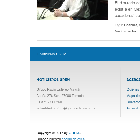
El diputado d
existía en Mé
pecadores’ co
Tags:
Coahuila
,
Medicamentos
Noticieros GREM
NOTICIEROS GREM
ACERC
Grupo Radio Estéreo Mayrán
Quiénes
Acuña 276 Sur., 27000 Torreón
Mapa del 
01 871 711 0260
Contact
actualidadesgrem@gremradio.com.mx
Aviso de
Copyright © 2017 by
GREM.
.
Conoce nuestro
codigo de etica.