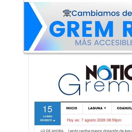
15
INICIO
LAGUNA
COAHUI
LO MÁS
Hoy es:
7 agosto 2026 08:59pm
RECIENTE
TORREÓN
Vamos a ser parte de esta nueva et
Lerdo recibe mayor dotación de Agu
GÓMEZ PALACIO
LO DE AHORA: