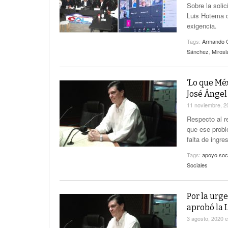
Sobre la solic
Luis Hotema d
exigencia.
Tags:
Armando G
Sánchez
,
Miros
‘Lo que Méx
José Ángel
11 noviembre, 
Respecto al r
que ese probl
falta de ingre
Tags:
apoyo soci
Sociales
Por la urg
aprobó la 
3 agosto, 2020