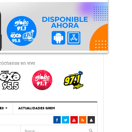
cúchanos en vivo
ES
ACTUALIDADES GREM
‘Se Vale Soñar Con Una Contraloría Ciudadana’
- 6 febrero, 2023
Por PC29