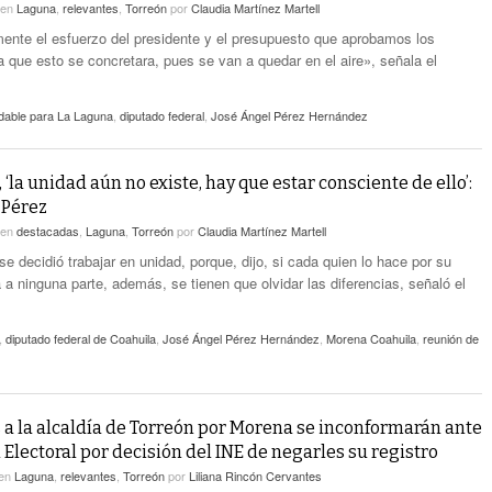
en
Laguna
,
relevantes
,
Torreón
por
Claudia Martínez Martell
nte el esfuerzo del presidente y el presupuesto que aprobamos los
a que esto se concretara, pues se van a quedar en el aire», señala el
dable para La Laguna
,
diputado federal
,
José Ángel Pérez Hernández
‘la unidad aún no existe, hay que estar consciente de ello’:
 Pérez
en
destacadas
,
Laguna
,
Torreón
por
Claudia Martínez Martell
se decidió trabajar en unidad, porque, dijo, si cada quien lo hace por su
á a ninguna parte, además, se tienen que olvidar las diferencias, señaló el
,
diputado federal de Coahuila
,
José Ángel Pérez Hernández
,
Morena Coahuila
,
reunión de
 a la alcaldía de Torreón por Morena se inconformarán ante
 Electoral por decisión del INE de negarles su registro
en
Laguna
,
relevantes
,
Torreón
por
Liliana Rincón Cervantes