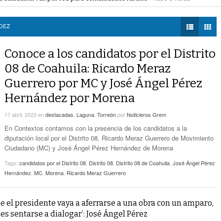
voto ciudadano a 50 jueces en 2028
- hace 6 horas -
DIÁLOGOS CON LA
- hace 6 horas -
Detectan Robo A Través Del C2
na Lerdo; cámaras captan a responsables
- hace 6 horas -
HISTORIA
regulación de lotes baldíos
- hace 6 horas -
DEZ
TWEETS AND
Sistema Vial Revolución-Vasconcelos Tiene Un
BEATS
Conoce a los candidatos por el Distrito
- hace 7 horas -
Avance De 33 Por Ciento
LA MEJOR 97.1
08 de Coahuila: Ricardo Meraz
ESTÉREO GALLITO
No Hubo Daños A Obras Del Sistema Vial
Guerrero por MC y José Ángel Pérez
- hace
Abastos- Independencia Por Las Lluvias
8 horas -
Hernández por Morena
Coparmex Laguna Se Reunirá Con CFE La
17 abril, 2023
en
destacadas
,
Laguna
,
Torreón
por
Noticieros Grem
- hace 8 horas -
Próxima Semana
En Contextos contamos con la presencia de los candidatos a la
diputación local por el Distrito 08, Ricardo Meraz Guerrero de Movimiento
Ciudadano (MC) y José Ángel Pérez Hernández de Morena
Tags:
candidatos por el Distrito 08
,
Distrito 08
,
Distrito 08 de Coahuila
,
José Ángel Pérez
Hernández
,
MC
,
Morena
,
Ricardo Meraz Guerrero
ue el presidente vaya a aferrarse a una obra con un amparo,
es sentarse a dialogar’: José Ángel Pérez