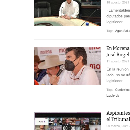
18 agosto, 2021
«Lamentableme
diputados par
legislador
Tags:
Agua Salu
En Morena, 
José Ángel
11 agosto, 2021
En la reunión 
lado, no se ir
legislador
Tags:
Contextos
izquierda
Aspirantes
el Tribunal
25 marzo, 2021