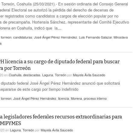
n Torreón, Coahuila (25/03/2021).- En sesión ordinaria del Consejo General
Federal Electoral se autorizó la pérdida del derecho de decenas de
ser registrados como candidatos a cargos de elección popular por no
os de precampaña. Hortensia Sánchez, representante del Comité Ejecutivo
orena en Coahuila, indicó que la
…
e torreon
,
candidaturas
,
José Ángel Pérez Hernández
,
Luis Fernando Salazar
,
Miroslava
a
PH licencia a su cargo de diputado federal para buscar
a por Torreón
020
en
Coahuila
,
destacadas
,
Laguna
,
Torreón
por
Mayela Ávila Saucedo
l diputado federal José Ángel Pérez Hernández anunció que solicitará
separarse de este cargo por tiempo indefinido
e torreon
,
José Ángel Pérez Hernández
,
licencia
,
Morena
,
proceso interno
 a legisladores federales recursos extraordinarias para
y MIPYMES
2020
en
Laguna
,
Torreón
por
Mayela Ávila Saucedo