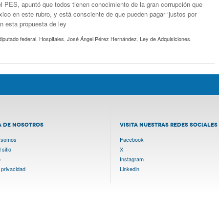
el PES, apuntó que todos tienen conocimiento de la gran corrupción que
xico en este rubro, y está consciente de que pueden pagar ‘justos por
n esta propuesta de ley
diputado federal
,
Hospitales
,
José Ángel Pérez Hernández
,
Ley de Adquisiciones
,
A DE NOSOTROS
VISITA NUESTRAS REDES SOCIALES
 somos
Facebook
sitio
X
o
Instagram
 privacidad
Linkedin