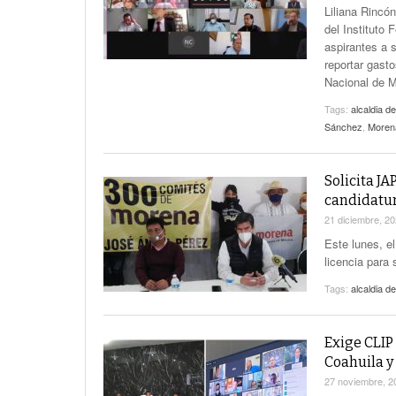
Liliana Rincó
del Instituto 
aspirantes a 
reportar gast
Nacional de M
Tags:
alcaldia d
Sánchez
,
Moren
Solicita JA
candidatur
21 diciembre, 2
Este lunes, e
licencia para 
Tags:
alcaldia d
Exige CLIP
Coahuila 
27 noviembre, 