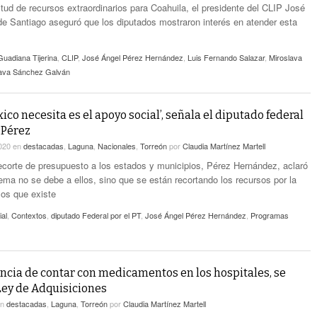
itud de recursos extraordinarios para Coahuila, el presidente del CLIP José
e Santiago aseguró que los diputados mostraron interés en atender esta
uadiana Tijerina
,
CLIP
,
José Ángel Pérez Hernández
,
Luis Fernando Salazar
,
Miroslava
lava Sánchez Galván
ico necesita es el apoyo social’, señala el diputado federal
 Pérez
2020
en
destacadas
,
Laguna
,
Nacionales
,
Torreón
por
Claudia Martínez Martell
ecorte de presupuesto a los estados y municipios, Pérez Hernández, aclaró
ema no se debe a ellos, sino que se están recortando los recursos por la
sos que existe
al
,
Contextos
,
diputado Federal por el PT
,
José Ángel Pérez Hernández
,
Programas
encia de contar con medicamentos en los hospitales, se
Ley de Adquisiciones
en
destacadas
,
Laguna
,
Torreón
por
Claudia Martínez Martell