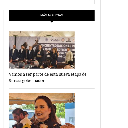
- 6 junio,
Los Dichos Y La Velocidad Por PC29
2022
MÁS NOTICIAS
‘Los Partidos Políticos No Merecen
- 18 mayo, 2022
Financiamiento’ Por PC29
‘La Laguna: Bomba De Tiempo Por Falta De
- 17 mayo, 2021
Planeación’ Por PC29
‘Las Corrupciones, Sus Formas Y Efectos’ Por
- 7 mayo, 2021
PC29
Vamos a ser parte de esta nueva etapa de
Simas: gobernador